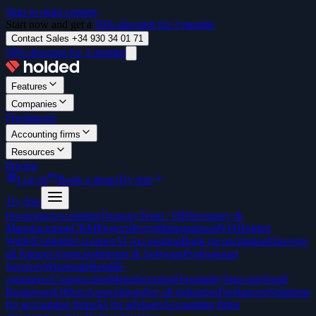
Skip to main content
Start now and get a
50% discount for 3 months
Contact Sales +34 930 34 01 71
50% discount for 3 months
Features
Companies
Freelancers
Accounting firms
Resources
Pricing
Log in
Book a demo
Try free
Try free
Invoicing
Accounting
Treasury
Team / HR
Inventory &
Manufacturing
CRM
Projects
Payroll
Integrations
POS
Holded
Wallet
Unlimited scanner
AI Accounting
Bank reconciliation
Discover
all features
Agencies
Internet & Software
Professional
Services
Wholesale
Retail
E-
commerce
Construction
Manufacturing
Hospitality
Start-ups
Small
Businesses
Offices
Associations
See all industries
Freelancers
Solutions
for accounting firms
AI for advisors
Accounting firms