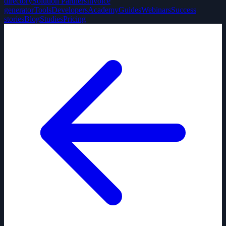
directory
Solution Partners
Invoice
generator
Tools
Developers
Academy
Guides
Webinars
Success
stories
Blog
Studies
Pricing