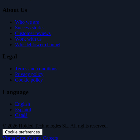
About Us
Who we are
Success stories
Customer reviews
Work with us
Whistleblower channel
Legal
Terms and conditions
Privacy policy
Cookie policy
Language
English
Español
Català
© 2026 Holded Technologies SL. All rights reserved.
Cookie preferences
Visma Group
Visma Careers