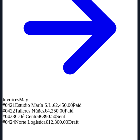
Invoices
May
#0421
Estudio Marín S.L.
€2,450.00
Paid
#0422
Talleres Núñez
€4,250.00
Paid
#0423
Café Central
€890.50
Sent
#0424
Norte Logística
€12,300.00
Draft