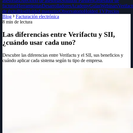
asesorías
Directorio de asesorías
Solution Partners
Generador de
facturas
Herramientas
Desarrolladores
Academy
Guías
Webinars
Verifact
de éxito
Blog
Holded magazine
Observatorio
Holded TV
Precios
Blog
Facturación electrónica
8
min de lectura
Las diferencias entre Verifactu y SII,
¿cuándo usar cada uno?
Descubre las diferencias entre Verifactu y el SII, sus beneficios y
cuándo aplicar cada sistema según tu tipo de empresa.