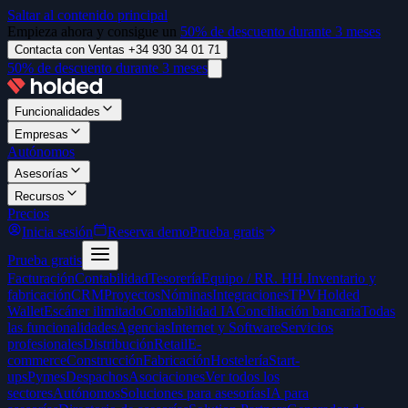
Saltar al contenido principal
Empieza ahora y consigue un
50% de descuento durante 3 meses
Contacta con Ventas +34 930 34 01 71
50% de descuento durante 3 meses
Funcionalidades
Empresas
Autónomos
Asesorías
Recursos
Precios
Inicia sesión
Reserva demo
Prueba gratis
Prueba gratis
Facturación
Contabilidad
Tesorería
Equipo / RR. HH.
Inventario y
fabricación
CRM
Proyectos
Nóminas
Integraciones
TPV
Holded
Wallet
Escáner ilimitado
Contabilidad IA
Conciliación bancaria
Todas
las funcionalidades
Agencias
Internet y Software
Servicios
profesionales
Distribución
Retail
E-
commerce
Construcción
Fabricación
Hostelería
Start-
ups
Pymes
Despachos
Asociaciones
Ver todos los
sectores
Autónomos
Soluciones para asesorías
IA para