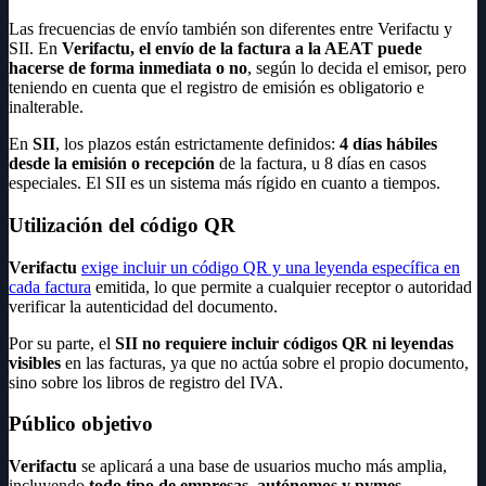
Las frecuencias de envío también son diferentes entre Verifactu y
SII. En
Verifactu, el envío de la factura a la AEAT puede
hacerse de forma inmediata o no
, según lo decida el emisor, pero
teniendo en cuenta que el registro de emisión es obligatorio e
inalterable.
En
SII
, los plazos están estrictamente definidos:
4 días hábiles
desde la emisión o recepción
de la factura, u 8 días en casos
especiales. El SII es un sistema más rígido en cuanto a tiempos.
Utilización del código QR
Verifactu
exige incluir un código QR y una leyenda específica en
cada factura
emitida, lo que permite a cualquier receptor o autoridad
verificar la autenticidad del documento.
Por su parte, el
SII no requiere incluir códigos QR ni leyendas
visibles
en las facturas, ya que no actúa sobre el propio documento,
sino sobre los libros de registro del IVA.
Público objetivo
Verifactu
se aplicará a una base de usuarios mucho más amplia,
incluyendo
todo tipo de empresas,
autónomos y pymes
,