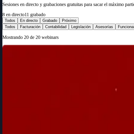
Sesiones en directo y grabaciones gratuitas para sacar el máximo part
8
en directo
11
grabado
Todos
En directo
Grabado
Próximo
Todos
Facturación
Contabilidad
Legislación
Asesorías
Funciona
Mostrando 20 de 20 webinars