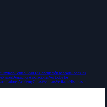
 ilimitado
Contabilidad IA
Conciliación bancaria
Todas las
ps
Pymes
Despachos
Asociaciones
Ver todos los
arrolladores
Academy
Guías
Webinars
Verifactu
Historias de