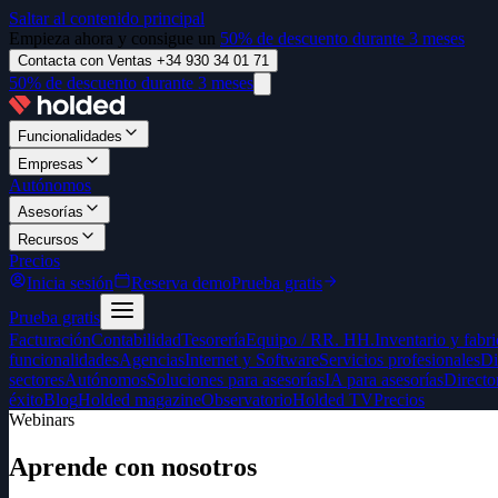
Saltar al contenido principal
Empieza ahora y consigue un
50% de descuento durante 3 meses
Contacta con Ventas +34 930 34 01 71
50% de descuento durante 3 meses
Funcionalidades
Empresas
Autónomos
Asesorías
Recursos
Precios
Inicia sesión
Reserva demo
Prueba gratis
Prueba gratis
Facturación
Contabilidad
Tesorería
Equipo / RR. HH.
Inventario y fabr
funcionalidades
Agencias
Internet y Software
Servicios profesionales
Di
sectores
Autónomos
Soluciones para asesorías
IA para asesorías
Directo
éxito
Blog
Holded magazine
Observatorio
Holded TV
Precios
Webinars
Aprende con nosotros