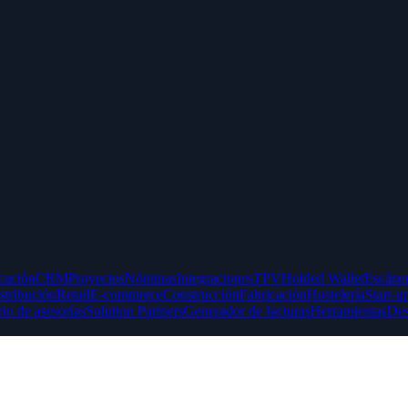
icación
CRM
Proyectos
Nóminas
Integraciones
TPV
Holded Wallet
Escáner
stribución
Retail
E-commerce
Construcción
Fabricación
Hostelería
Start-u
rio de asesorías
Solution Partners
Generador de facturas
Herramientas
Des