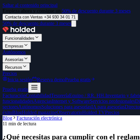
Saltar al contenido principal
Empieza ahora y consigue un
50% de descuento durante 3 meses
Contacta con Ventas +34 930 34 01 71
50% de descuento durante 3 meses
Funcionalidades
Empresas
Autónomos
Asesorías
Recursos
Precios
Inicia sesión
Reserva demo
Prueba gratis
Prueba gratis
Facturación
Contabilidad
Tesorería
Equipo / RR. HH.
Inventario y fabr
funcionalidades
Agencias
Internet y Software
Servicios profesionales
Di
sectores
Autónomos
Soluciones para asesorías
IA para asesorías
Directo
éxito
Blog
Holded magazine
Observatorio
Holded TV
Precios
Blog
Facturación electrónica
11
min de lectura
¿Qué necesitas para cumplir con el reglam