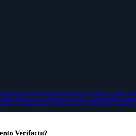
icación
CRM
Proyectos
Nóminas
Integraciones
TPV
Holded Wallet
Escáner
stribución
Retail
E-commerce
Construcción
Fabricación
Hostelería
Start-u
rio de asesorías
Solution Partners
Generador de facturas
Herramientas
Des
ento Verifactu?