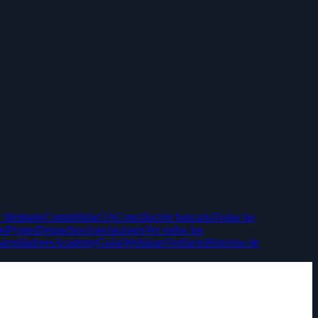
 ilimitado
Contabilidad IA
Conciliación bancaria
Todas las
ps
Pymes
Despachos
Asociaciones
Ver todos los
arrolladores
Academy
Guías
Webinars
Verifactu
Historias de