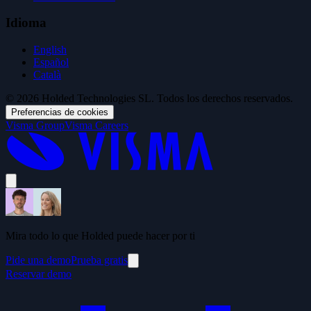
Idioma
English
Español
Català
© 2026 Holded Technologies SL. Todos los derechos reservados.
Preferencias de cookies
Visma Group
Visma Careers
Mira todo lo que Holded puede hacer por ti
Pide una demo
Prueba gratis
Reservar demo