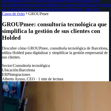
asesorías
Directorio de asesorías
Solution Partners
Generador de
facturas
Herramientas
Desarrolladores
Academy
Guías
Webinars
Verifact
de éxito
Blog
Holded magazine
Observatorio
Holded TV
Precios
Casos de éxito
GROUPmee
GROUPmee: consultoría tecnológica que
simplifica la gestión de sus clientes con
Holded
Descubre cómo GROUPmee, consultoría tecnológica de Barcelona,
utiliza Holded para digitalizar y simplificar la gestión empresarial de
sus clientes.
Sector:
Consultoría tecnológica
Ubicación:
Barcelona
ERP
Integraciones
Alberto Ayuso
,
CEO
·
1
min de lectura