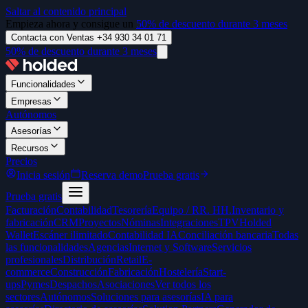
Saltar al contenido principal
Empieza ahora y consigue un
50% de descuento durante 3 meses
Contacta con Ventas +34 930 34 01 71
50% de descuento durante 3 meses
Funcionalidades
Empresas
Autónomos
Asesorías
Recursos
Precios
Inicia sesión
Reserva demo
Prueba gratis
Prueba gratis
Facturación
Contabilidad
Tesorería
Equipo / RR. HH.
Inventario y
fabricación
CRM
Proyectos
Nóminas
Integraciones
TPV
Holded
Wallet
Escáner ilimitado
Contabilidad IA
Conciliación bancaria
Todas
las funcionalidades
Agencias
Internet y Software
Servicios
profesionales
Distribución
Retail
E-
commerce
Construcción
Fabricación
Hostelería
Start-
ups
Pymes
Despachos
Asociaciones
Ver todos los
sectores
Autónomos
Soluciones para asesorías
IA para