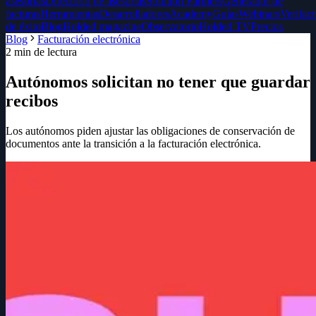
asesorías
Directorio de asesorías
Solution Partners
Generador de
facturas
Herramientas
Desarrolladores
Academy
Guías
Webinars
Verifact
de éxito
Blog
Holded magazine
Observatorio
Holded TV
Precios
Blog
Facturación electrónica
2
min de lectura
Autónomos solicitan no tener que guardar
recibos
Los autónomos piden ajustar las obligaciones de conservación de
documentos ante la transición a la facturación electrónica.