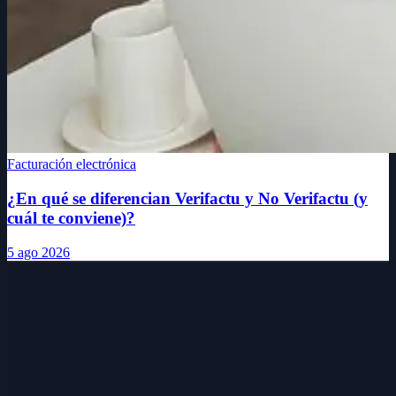
Facturación electrónica
¿En qué se diferencian Verifactu y No Verifactu (y
cuál te conviene)?
5 ago 2026