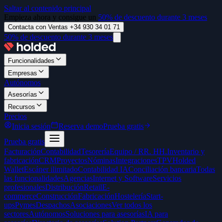
Saltar al contenido principal
Empieza ahora y consigue un
50% de descuento durante 3 meses
Contacta con Ventas +34 930 34 01 71
50% de descuento durante 3 meses
Funcionalidades
Empresas
Autónomos
Asesorías
Recursos
Precios
Inicia sesión
Reserva demo
Prueba gratis
Prueba gratis
Facturación
Contabilidad
Tesorería
Equipo / RR. HH.
Inventario y
fabricación
CRM
Proyectos
Nóminas
Integraciones
TPV
Holded
Wallet
Escáner ilimitado
Contabilidad IA
Conciliación bancaria
Todas
las funcionalidades
Agencias
Internet y Software
Servicios
profesionales
Distribución
Retail
E-
commerce
Construcción
Fabricación
Hostelería
Start-
ups
Pymes
Despachos
Asociaciones
Ver todos los
sectores
Autónomos
Soluciones para asesorías
IA para