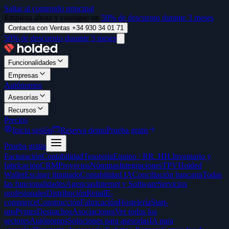
Saltar al contenido principal
Empieza ahora y consigue un
50% de descuento durante 3 meses
Contacta con Ventas +34 930 34 01 71
50% de descuento durante 3 meses
Funcionalidades
Empresas
Autónomos
Asesorías
Recursos
Precios
Inicia sesión
Reserva demo
Prueba gratis
Prueba gratis
Facturación
Contabilidad
Tesorería
Equipo / RR. HH.
Inventario y
fabricación
CRM
Proyectos
Nóminas
Integraciones
TPV
Holded
Wallet
Escáner ilimitado
Contabilidad IA
Conciliación bancaria
Todas
las funcionalidades
Agencias
Internet y Software
Servicios
profesionales
Distribución
Retail
E-
commerce
Construcción
Fabricación
Hostelería
Start-
ups
Pymes
Despachos
Asociaciones
Ver todos los
sectores
Autónomos
Soluciones para asesorías
IA para