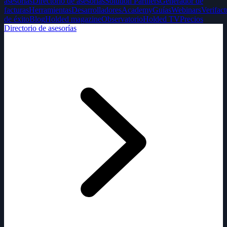
asesorías
Directorio de asesorías
Solution Partners
Generador de
facturas
Herramientas
Desarrolladores
Academy
Guías
Webinars
Verifact
de éxito
Blog
Holded magazine
Observatorio
Holded TV
Precios
Directorio de asesorías