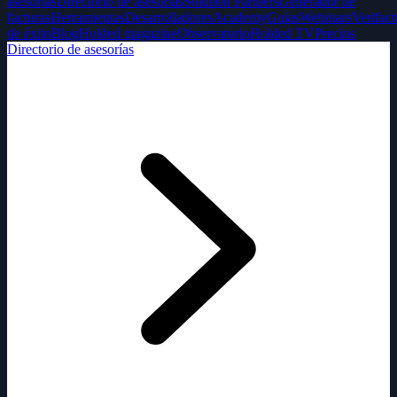
asesorías
Directorio de asesorías
Solution Partners
Generador de
facturas
Herramientas
Desarrolladores
Academy
Guías
Webinars
Verifact
de éxito
Blog
Holded magazine
Observatorio
Holded TV
Precios
Directorio de asesorías