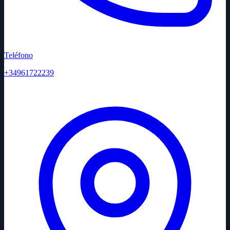
Teléfono
+34961722239