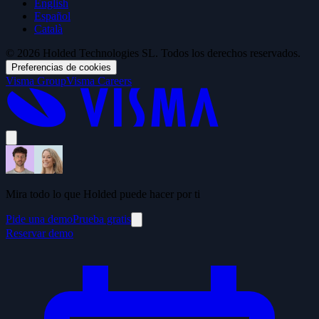
English
Español
Català
© 2026 Holded Technologies SL. Todos los derechos reservados.
Preferencias de cookies
Visma Group
Visma Careers
Mira todo lo que Holded puede hacer por ti
Pide una demo
Prueba gratis
Reservar demo