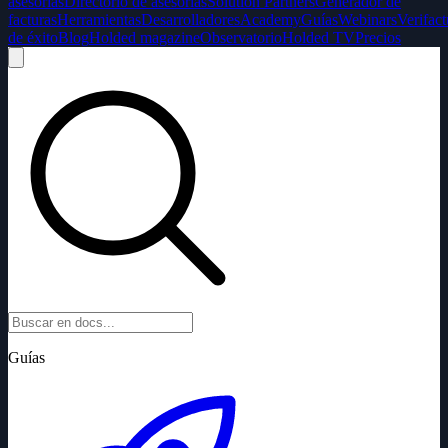
asesorías
Directorio de asesorías
Solution Partners
Generador de
facturas
Herramientas
Desarrolladores
Academy
Guías
Webinars
Verifact
de éxito
Blog
Holded magazine
Observatorio
Holded TV
Precios
Guías