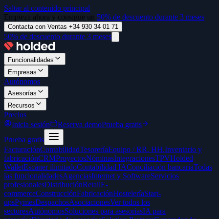
Saltar al contenido principal
Empieza ahora y consigue un
50% de descuento durante 3 meses
Contacta con Ventas +34 930 34 01 71
50% de descuento durante 3 meses
Funcionalidades
Empresas
Autónomos
Asesorías
Recursos
Precios
Inicia sesión
Reserva demo
Prueba gratis
Prueba gratis
Facturación
Contabilidad
Tesorería
Equipo / RR. HH.
Inventario y
fabricación
CRM
Proyectos
Nóminas
Integraciones
TPV
Holded
Wallet
Escáner ilimitado
Contabilidad IA
Conciliación bancaria
Todas
las funcionalidades
Agencias
Internet y Software
Servicios
profesionales
Distribución
Retail
E-
commerce
Construcción
Fabricación
Hostelería
Start-
ups
Pymes
Despachos
Asociaciones
Ver todos los
sectores
Autónomos
Soluciones para asesorías
IA para