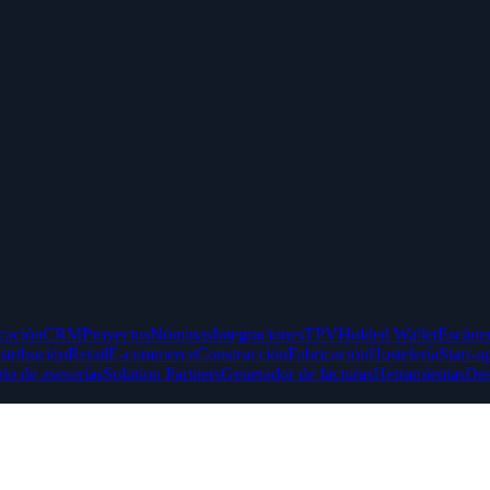
icación
CRM
Proyectos
Nóminas
Integraciones
TPV
Holded Wallet
Escáner
stribución
Retail
E-commerce
Construcción
Fabricación
Hostelería
Start-u
rio de asesorías
Solution Partners
Generador de facturas
Herramientas
Des