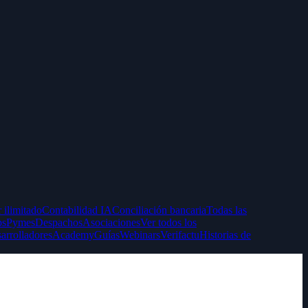
 ilimitado
Contabilidad IA
Conciliación bancaria
Todas las
ps
Pymes
Despachos
Asociaciones
Ver todos los
arrolladores
Academy
Guías
Webinars
Verifactu
Historias de