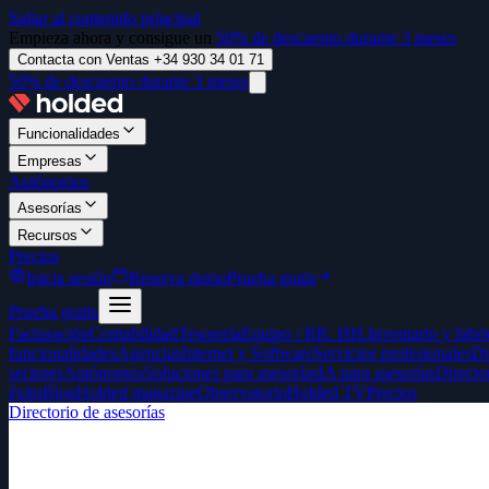
Saltar al contenido principal
Empieza ahora y consigue un
50% de descuento durante 3 meses
Contacta con Ventas +34 930 34 01 71
50% de descuento durante 3 meses
Funcionalidades
Empresas
Autónomos
Asesorías
Recursos
Precios
Inicia sesión
Reserva demo
Prueba gratis
Prueba gratis
Facturación
Contabilidad
Tesorería
Equipo / RR. HH.
Inventario y fabr
funcionalidades
Agencias
Internet y Software
Servicios profesionales
Di
sectores
Autónomos
Soluciones para asesorías
IA para asesorías
Directo
éxito
Blog
Holded magazine
Observatorio
Holded TV
Precios
Directorio de asesorías