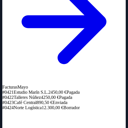
Facturas
Mayo
#0421
Estudio Marín S.L.
2450,00 €
Pagada
#0422
Talleres Núñez
4250,00 €
Pagada
#0423
Café Central
890,50 €
Enviada
#0424
Norte Logística
12.300,00 €
Borrador