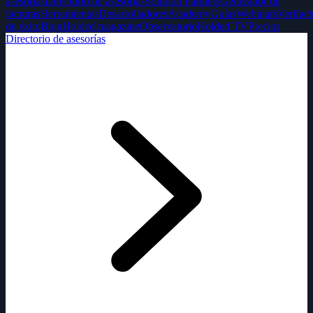
asesorías
Directorio de asesorías
Solution Partners
Generador de
facturas
Herramientas
Desarrolladores
Academy
Guías
Webinars
Verifact
de éxito
Blog
Holded magazine
Observatorio
Holded TV
Precios
Directorio de asesorías