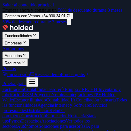
Saltar al contenido principal
Empieza ahora y consigue un
50% de descuento durante 3 meses
Contacta con Ventas +34 930 34 01 71
50% de descuento durante 3 meses
Funcionalidades
Empresas
Autónomos
Asesorías
Recursos
Precios
Inicia sesión
Reserva demo
Prueba gratis
Prueba gratis
Facturación
Contabilidad
Tesorería
Equipo / RR. HH.
Inventario y
fabricación
CRM
Proyectos
Nóminas
Integraciones
TPV
Holded
Wallet
Escáner ilimitado
Contabilidad IA
Conciliación bancaria
Todas
las funcionalidades
Agencias
Internet y Software
Servicios
profesionales
Distribución
Retail
E-
commerce
Construcción
Fabricación
Hostelería
Start-
ups
Pymes
Despachos
Asociaciones
Ver todos los
sectores
Autónomos
Soluciones para asesorías
IA para