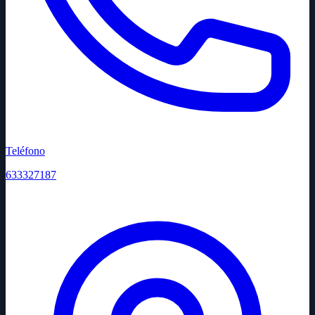
Teléfono
633327187