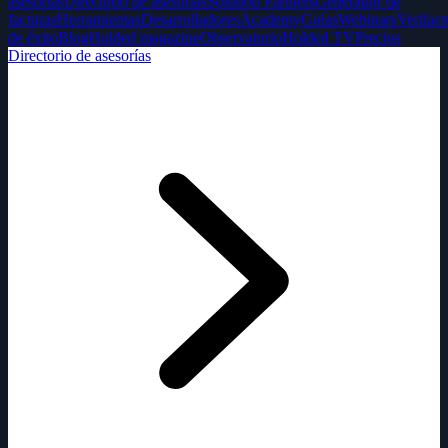
asesorías
Directorio de asesorías
Solution Partners
Generador de
facturas
Herramientas
Desarrolladores
Academy
Guías
Webinars
Verifact
de éxito
Blog
Holded magazine
Observatorio
Holded TV
Precios
Directorio de asesorías