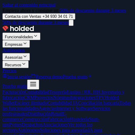
Saltar al contenido principal
Empieza ahora y consigue un
50% de descuento durante 3 meses
Contacta con Ventas +34 930 34 01 71
50% de descuento durante 3 meses
Funcionalidades
Empresas
Autónomos
Asesorías
Recursos
Precios
Inicia sesión
Reserva demo
Prueba gratis
Prueba gratis
Facturación
Contabilidad
Tesorería
Equipo / RR. HH.
Inventario y
fabricación
CRM
Proyectos
Nóminas
Integraciones
TPV
Holded
Wallet
Escáner ilimitado
Contabilidad IA
Conciliación bancaria
Todas
las funcionalidades
Agencias
Internet y Software
Servicios
profesionales
Distribución
Retail
E-
commerce
Construcción
Fabricación
Hostelería
Start-
ups
Pymes
Despachos
Asociaciones
Ver todos los
sectores
Autónomos
Soluciones para asesorías
IA para