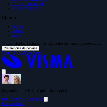
Política de privacidad
Política de cookies
Idioma
English
Español
Català
© 2026 Holded Technologies SL. Todos los derechos reservados.
Preferencias de cookies
Visma Group
Visma Careers
Mira todo lo que Holded puede hacer por ti
Pide una demo
Prueba gratis
Reservar demo