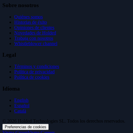
Sobre nosotros
Quiénes somos
Historias de éxito
Opiniones de clientes
Novedades de Holded
Trabaja con nosotros
Whistleblower channel
Legal
Términos y condiciones
Política de privacidad
Política de cookies
Idioma
English
Español
Català
© 2026 Holded Technologies SL. Todos los derechos reservados.
Preferencias de cookies
Visma Group
Visma Careers