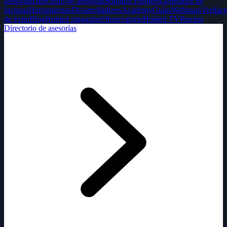
asesorías
Directorio de asesorías
Solution Partners
Generador de
facturas
Herramientas
Desarrolladores
Academy
Guías
Webinars
Verifact
de éxito
Blog
Holded magazine
Observatorio
Holded TV
Precios
Directorio de asesorías