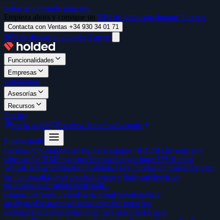
Saltar al contenido principal
Empieza ahora y consigue un
50% de descuento durante 3 meses
Contacta con Ventas +34 930 34 01 71
50% de descuento durante 3 meses
Funcionalidades
Empresas
Autónomos
Asesorías
Recursos
Precios
Inicia sesión
Reserva demo
Prueba gratis
Prueba gratis
Facturación
Contabilidad
Tesorería
Equipo / RR. HH.
Inventario y
fabricación
CRM
Proyectos
Nóminas
Integraciones
TPV
Holded
Wallet
Escáner ilimitado
Contabilidad IA
Conciliación bancaria
Todas
las funcionalidades
Agencias
Internet y Software
Servicios
profesionales
Distribución
Retail
E-
commerce
Construcción
Fabricación
Hostelería
Start-
ups
Pymes
Despachos
Asociaciones
Ver todos los
sectores
Autónomos
Soluciones para asesorías
IA para