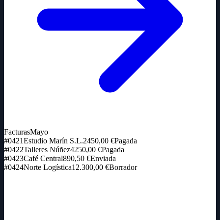
Facturas
Mayo
#0421
Estudio Marín S.L.
2450,00 €
Pagada
#0422
Talleres Núñez
4250,00 €
Pagada
#0423
Café Central
890,50 €
Enviada
#0424
Norte Logística
12.300,00 €
Borrador