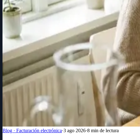
Blog · Facturación electrónica
·
3 ago 2026
·
8
min de lectura