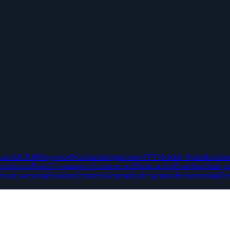
icación
CRM
Proyectos
Nóminas
Integraciones
TPV
Holded Wallet
Escáner
stribución
Retail
E-commerce
Construcción
Fabricación
Hostelería
Start-u
rio de asesorías
Solution Partners
Generador de facturas
Herramientas
Des