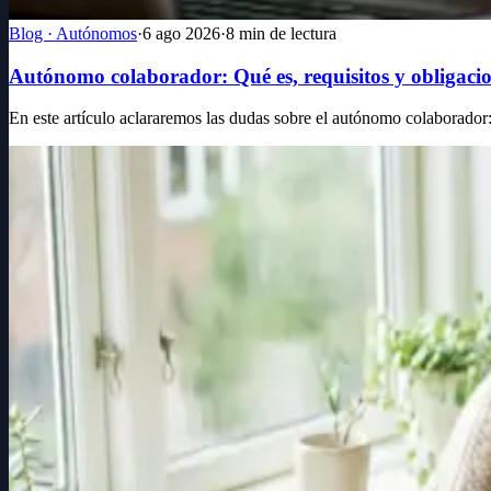
Blog · Autónomos
·
6 ago 2026
·
8
min de lectura
Autónomo colaborador: Qué es, requisitos y obligaci
En este artículo aclararemos las dudas sobre el autónomo colaborador