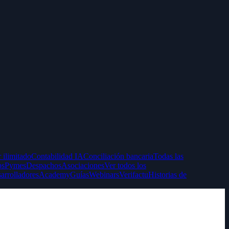
 ilimitado
Contabilidad IA
Conciliación bancaria
Todas las
ps
Pymes
Despachos
Asociaciones
Ver todos los
arrolladores
Academy
Guías
Webinars
Verifactu
Historias de