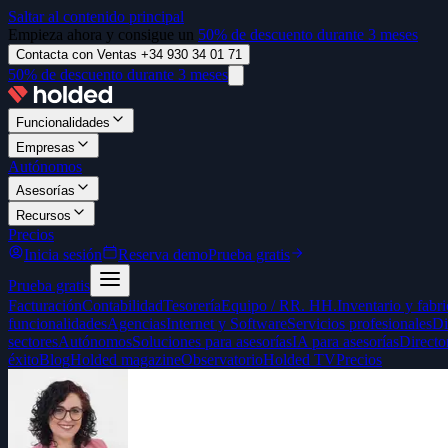
Saltar al contenido principal
Empieza ahora y consigue un
50% de descuento durante 3 meses
Contacta con Ventas +34 930 34 01 71
50% de descuento durante 3 meses
Funcionalidades
Empresas
Autónomos
Asesorías
Recursos
Precios
Inicia sesión
Reserva demo
Prueba gratis
Prueba gratis
Facturación
Contabilidad
Tesorería
Equipo / RR. HH.
Inventario y fabr
funcionalidades
Agencias
Internet y Software
Servicios profesionales
Di
sectores
Autónomos
Soluciones para asesorías
IA para asesorías
Directo
éxito
Blog
Holded magazine
Observatorio
Holded TV
Precios