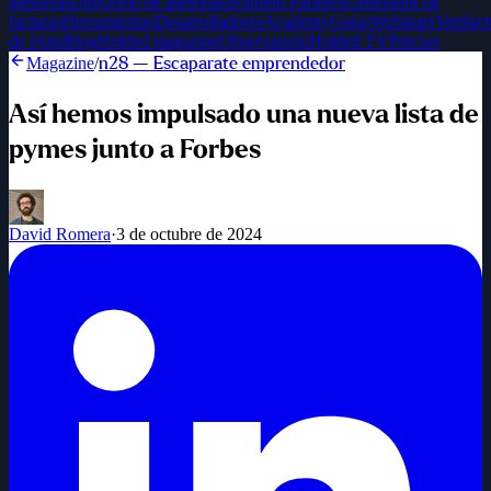
asesorías
Directorio de asesorías
Solution Partners
Generador de
facturas
Herramientas
Desarrolladores
Academy
Guías
Webinars
Verifact
de éxito
Blog
Holded magazine
Observatorio
Holded TV
Precios
Magazine
/
n
28
—
Escaparate emprendedor
Así hemos impulsado una nueva lista de
pymes junto a Forbes
David Romera
·
3 de octubre de 2024