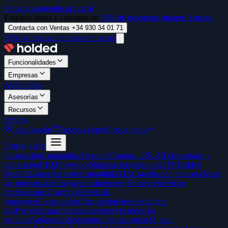
Saltar al contenido principal
Empieza ahora y consigue un
50% de descuento durante 3 meses
Contacta con Ventas +34 930 34 01 71
50% de descuento durante 3 meses
Funcionalidades
Empresas
Autónomos
Asesorías
Recursos
Precios
Inicia sesión
Reserva demo
Prueba gratis
Prueba gratis
Facturación
Contabilidad
Tesorería
Equipo / RR. HH.
Inventario y
fabricación
CRM
Proyectos
Nóminas
Integraciones
TPV
Holded
Wallet
Escáner ilimitado
Contabilidad IA
Conciliación bancaria
Todas
las funcionalidades
Agencias
Internet y Software
Servicios
profesionales
Distribución
Retail
E-
commerce
Construcción
Fabricación
Hostelería
Start-
ups
Pymes
Despachos
Asociaciones
Ver todos los
sectores
Autónomos
Soluciones para asesorías
IA para