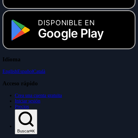
DISPONIBLE EN
Google Play
Idioma
English
Español
Català
Acceso rápido
Crea una cuenta gratuita
Iniciar sesión
Precios
Buscar
⌘K