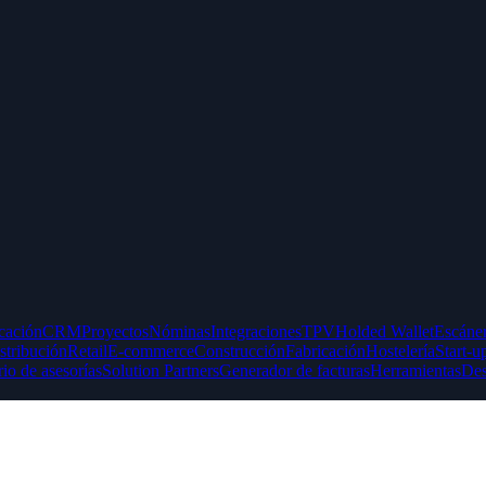
icación
CRM
Proyectos
Nóminas
Integraciones
TPV
Holded Wallet
Escáner
stribución
Retail
E-commerce
Construcción
Fabricación
Hostelería
Start-u
rio de asesorías
Solution Partners
Generador de facturas
Herramientas
Des