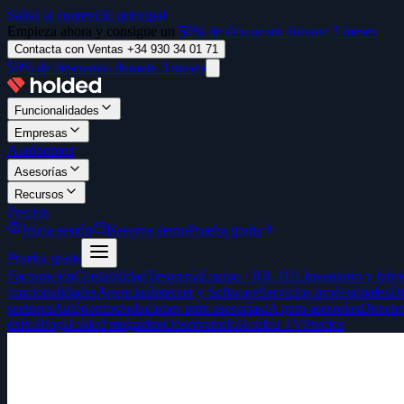
Saltar al contenido principal
Empieza ahora y consigue un
50% de descuento durante 3 meses
Contacta con Ventas +34 930 34 01 71
50% de descuento durante 3 meses
Funcionalidades
Empresas
Autónomos
Asesorías
Recursos
Precios
Inicia sesión
Reserva demo
Prueba gratis
Prueba gratis
Facturación
Contabilidad
Tesorería
Equipo / RR. HH.
Inventario y fabr
funcionalidades
Agencias
Internet y Software
Servicios profesionales
Di
sectores
Autónomos
Soluciones para asesorías
IA para asesorías
Directo
éxito
Blog
Holded magazine
Observatorio
Holded TV
Precios