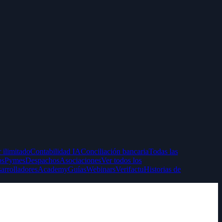
 ilimitado
Contabilidad IA
Conciliación bancaria
Todas las
ps
Pymes
Despachos
Asociaciones
Ver todos los
arrolladores
Academy
Guías
Webinars
Verifactu
Historias de