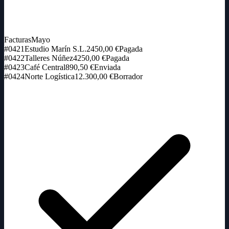
Facturas
Mayo
#0421
Estudio Marín S.L.
2450,00 €
Pagada
#0422
Talleres Núñez
4250,00 €
Pagada
#0423
Café Central
890,50 €
Enviada
#0424
Norte Logística
12.300,00 €
Borrador