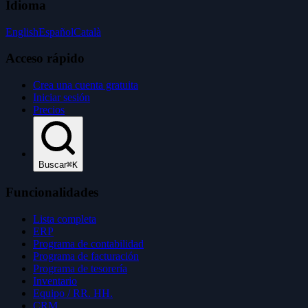
Idioma
English
Español
Català
Acceso rápido
Crea una cuenta gratuita
Iniciar sesión
Precios
Buscar
⌘K
Funcionalidades
Lista completa
ERP
Programa de contabilidad
Programa de facturación
Programa de tesorería
Inventario
Equipo / RR. HH.
CRM