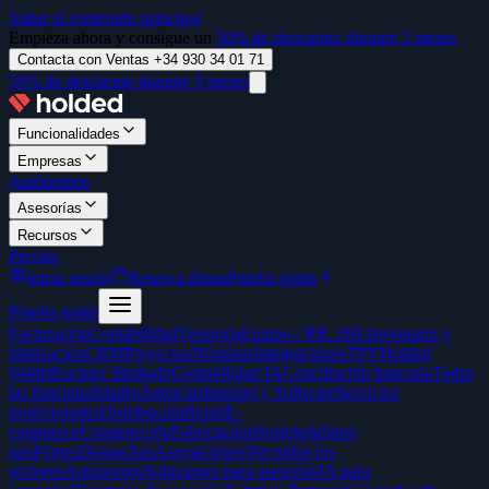
Saltar al contenido principal
Empieza ahora y consigue un
50% de descuento durante 3 meses
Contacta con Ventas +34 930 34 01 71
50% de descuento durante 3 meses
Funcionalidades
Empresas
Autónomos
Asesorías
Recursos
Precios
Inicia sesión
Reserva demo
Prueba gratis
Prueba gratis
Facturación
Contabilidad
Tesorería
Equipo / RR. HH.
Inventario y
fabricación
CRM
Proyectos
Nóminas
Integraciones
TPV
Holded
Wallet
Escáner ilimitado
Contabilidad IA
Conciliación bancaria
Todas
las funcionalidades
Agencias
Internet y Software
Servicios
profesionales
Distribución
Retail
E-
commerce
Construcción
Fabricación
Hostelería
Start-
ups
Pymes
Despachos
Asociaciones
Ver todos los
sectores
Autónomos
Soluciones para asesorías
IA para