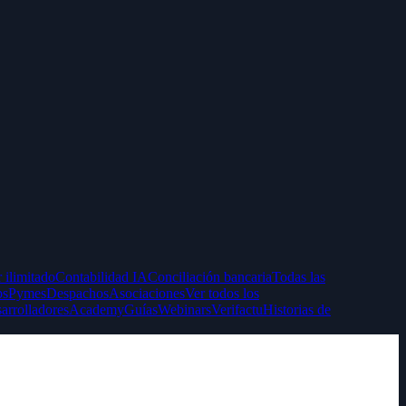
 ilimitado
Contabilidad IA
Conciliación bancaria
Todas las
ps
Pymes
Despachos
Asociaciones
Ver todos los
arrolladores
Academy
Guías
Webinars
Verifactu
Historias de