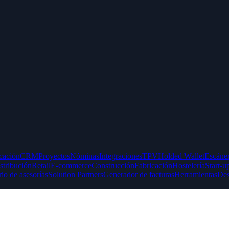
icación
CRM
Proyectos
Nóminas
Integraciones
TPV
Holded Wallet
Escáner
stribución
Retail
E-commerce
Construcción
Fabricación
Hostelería
Start-u
rio de asesorías
Solution Partners
Generador de facturas
Herramientas
Des