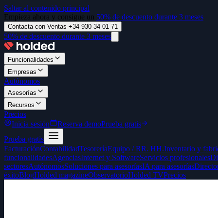
Saltar al contenido principal
Empieza ahora y consigue un
50% de descuento durante 3 meses
Contacta con Ventas +34 930 34 01 71
50% de descuento durante 3 meses
Funcionalidades
Empresas
Autónomos
Asesorías
Recursos
Precios
Inicia sesión
Reserva demo
Prueba gratis
Prueba gratis
Facturación
Contabilidad
Tesorería
Equipo / RR. HH.
Inventario y fabr
funcionalidades
Agencias
Internet y Software
Servicios profesionales
Di
sectores
Autónomos
Soluciones para asesorías
IA para asesorías
Directo
éxito
Blog
Holded magazine
Observatorio
Holded TV
Precios