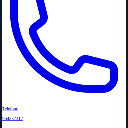
Teléfono
964237312