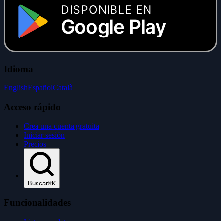
DISPONIBLE EN
Google Play
Idioma
English
Español
Català
Acceso rápido
Crea una cuenta gratuita
Iniciar sesión
Precios
Buscar
⌘K
Funcionalidades