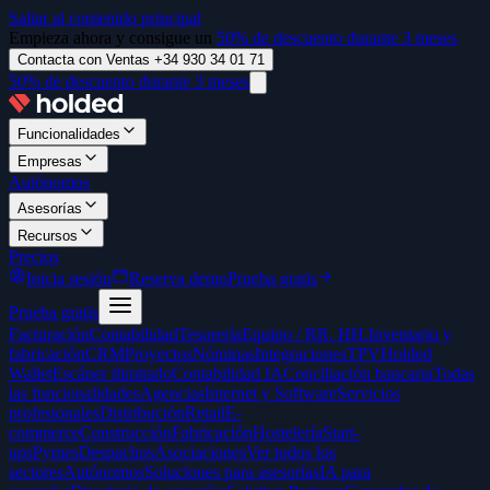
Saltar al contenido principal
Empieza ahora y consigue un
50% de descuento durante 3 meses
Contacta con Ventas +34 930 34 01 71
50% de descuento durante 3 meses
Funcionalidades
Empresas
Autónomos
Asesorías
Recursos
Precios
Inicia sesión
Reserva demo
Prueba gratis
Prueba gratis
Facturación
Contabilidad
Tesorería
Equipo / RR. HH.
Inventario y
fabricación
CRM
Proyectos
Nóminas
Integraciones
TPV
Holded
Wallet
Escáner ilimitado
Contabilidad IA
Conciliación bancaria
Todas
las funcionalidades
Agencias
Internet y Software
Servicios
profesionales
Distribución
Retail
E-
commerce
Construcción
Fabricación
Hostelería
Start-
ups
Pymes
Despachos
Asociaciones
Ver todos los
sectores
Autónomos
Soluciones para asesorías
IA para