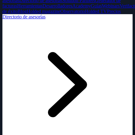
asesorías
Directorio de asesorías
Solution Partners
Generador de
facturas
Herramientas
Desarrolladores
Academy
Guías
Webinars
Verifact
de éxito
Blog
Holded magazine
Observatorio
Holded TV
Precios
Directorio de asesorías