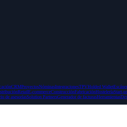
icación
CRM
Proyectos
Nóminas
Integraciones
TPV
Holded Wallet
Escáner
stribución
Retail
E-commerce
Construcción
Fabricación
Hostelería
Start-u
rio de asesorías
Solution Partners
Generador de facturas
Herramientas
Des