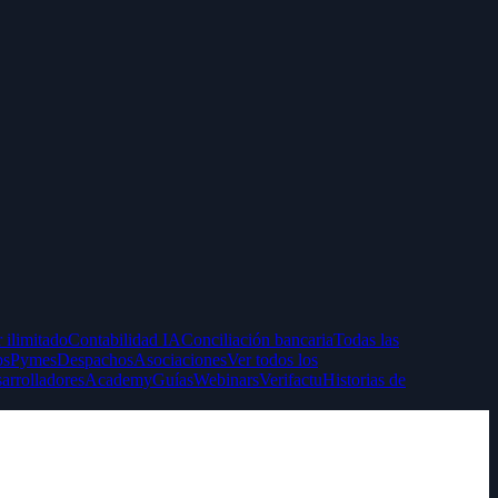
 ilimitado
Contabilidad IA
Conciliación bancaria
Todas las
ps
Pymes
Despachos
Asociaciones
Ver todos los
arrolladores
Academy
Guías
Webinars
Verifactu
Historias de