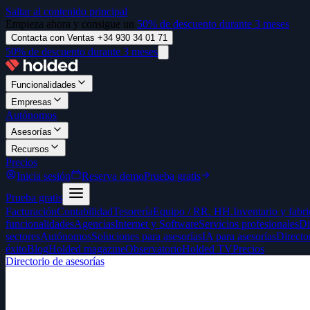
Saltar al contenido principal
Empieza ahora y consigue un
50% de descuento durante 3 meses
Contacta con Ventas +34 930 34 01 71
50% de descuento durante 3 meses
Funcionalidades
Empresas
Autónomos
Asesorías
Recursos
Precios
Inicia sesión
Reserva demo
Prueba gratis
Prueba gratis
Facturación
Contabilidad
Tesorería
Equipo / RR. HH.
Inventario y fabr
funcionalidades
Agencias
Internet y Software
Servicios profesionales
Di
sectores
Autónomos
Soluciones para asesorías
IA para asesorías
Directo
éxito
Blog
Holded magazine
Observatorio
Holded TV
Precios
Directorio de asesorías