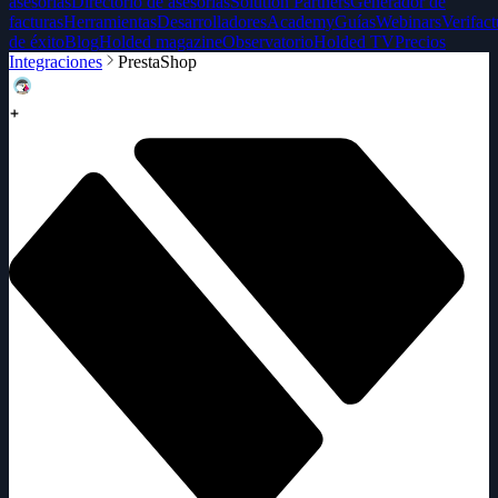
asesorías
Directorio de asesorías
Solution Partners
Generador de
facturas
Herramientas
Desarrolladores
Academy
Guías
Webinars
Verifact
de éxito
Blog
Holded magazine
Observatorio
Holded TV
Precios
Integraciones
PrestaShop