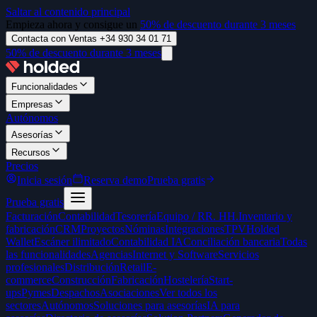
Saltar al contenido principal
Empieza ahora y consigue un
50% de descuento durante 3 meses
Contacta con Ventas +34 930 34 01 71
50% de descuento durante 3 meses
Funcionalidades
Empresas
Autónomos
Asesorías
Recursos
Precios
Inicia sesión
Reserva demo
Prueba gratis
Prueba gratis
Facturación
Contabilidad
Tesorería
Equipo / RR. HH.
Inventario y
fabricación
CRM
Proyectos
Nóminas
Integraciones
TPV
Holded
Wallet
Escáner ilimitado
Contabilidad IA
Conciliación bancaria
Todas
las funcionalidades
Agencias
Internet y Software
Servicios
profesionales
Distribución
Retail
E-
commerce
Construcción
Fabricación
Hostelería
Start-
ups
Pymes
Despachos
Asociaciones
Ver todos los
sectores
Autónomos
Soluciones para asesorías
IA para