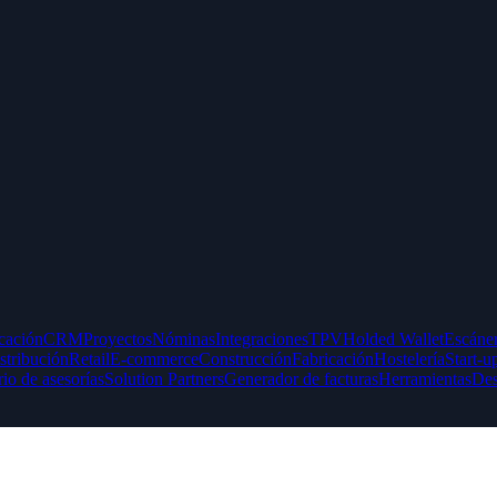
icación
CRM
Proyectos
Nóminas
Integraciones
TPV
Holded Wallet
Escáner
stribución
Retail
E-commerce
Construcción
Fabricación
Hostelería
Start-u
rio de asesorías
Solution Partners
Generador de facturas
Herramientas
Des