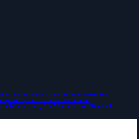
 ilimitado
Contabilidad IA
Conciliación bancaria
Todas las
ps
Pymes
Despachos
Asociaciones
Ver todos los
arrolladores
Academy
Guías
Webinars
Verifactu
Historias de