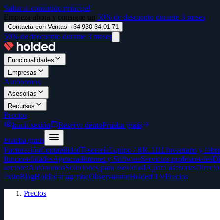
Saltar al contenido principal
Empieza ahora y consigue un
50% de descuento durante 3 meses
Contacta con Ventas +34 930 34 01 71
50% de descuento durante 3 meses
Funcionalidades
Empresas
Autónomos
Asesorías
Recursos
Precios
Inicia sesión
Reserva demo
Prueba gratis
Prueba gratis
Facturación
Contabilidad
Tesorería
Equipo / RR. HH.
Inventario y fabr
funcionalidades
Agencias
Internet y Software
Servicios profesionales
Di
sectores
Autónomos
Soluciones para asesorías
IA para asesorías
Directo
éxito
Blog
Holded magazine
Observatorio
Holded TV
Precios
Precios