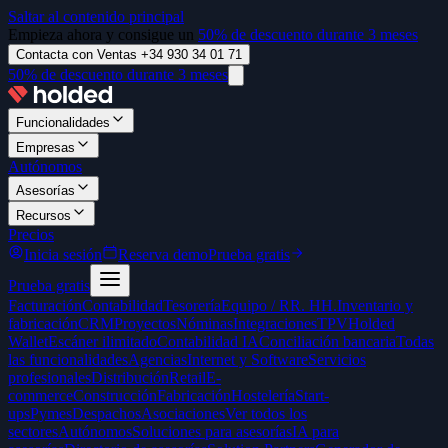
Saltar al contenido principal
Empieza ahora y consigue un
50% de descuento durante 3 meses
Contacta con Ventas +34 930 34 01 71
50% de descuento durante 3 meses
Funcionalidades
Empresas
Autónomos
Asesorías
Recursos
Precios
Inicia sesión
Reserva demo
Prueba gratis
Prueba gratis
Facturación
Contabilidad
Tesorería
Equipo / RR. HH.
Inventario y
fabricación
CRM
Proyectos
Nóminas
Integraciones
TPV
Holded
Wallet
Escáner ilimitado
Contabilidad IA
Conciliación bancaria
Todas
las funcionalidades
Agencias
Internet y Software
Servicios
profesionales
Distribución
Retail
E-
commerce
Construcción
Fabricación
Hostelería
Start-
ups
Pymes
Despachos
Asociaciones
Ver todos los
sectores
Autónomos
Soluciones para asesorías
IA para