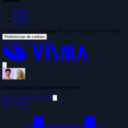
Idioma
English
Español
Català
© 2026 Holded Technologies SL. Todos los derechos reservados.
Preferencias de cookies
Visma Group
Visma Careers
Mira todo lo que Holded puede hacer por ti
Pide una demo
Prueba gratis
Reservar demo