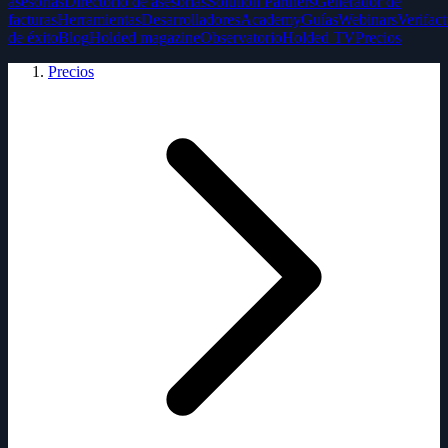
asesorías
Directorio de asesorías
Solution Partners
Generador de
facturas
Herramientas
Desarrolladores
Academy
Guías
Webinars
Verifact
de éxito
Blog
Holded magazine
Observatorio
Holded TV
Precios
Precios