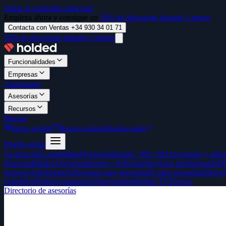
Saltar al contenido principal
Empieza ahora y consigue un
50% de descuento durante 3 meses
Contacta con Ventas +34 930 34 01 71
50% de descuento durante 3 meses
Funcionalidades
Empresas
Autónomos
Asesorías
Recursos
Precios
Inicia sesión
Reserva demo
Prueba gratis
Prueba gratis
Facturación
Contabilidad
Tesorería
Equipo / RR. HH.
Inventario y fabr
funcionalidades
Agencias
Internet y Software
Servicios profesionales
Di
sectores
Autónomos
Soluciones para asesorías
IA para asesorías
Directo
éxito
Blog
Holded magazine
Observatorio
Holded TV
Precios
Directorio de asesorías