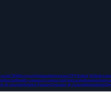
icación
CRM
Proyectos
Nóminas
Integraciones
TPV
Holded Wallet
Escáner
stribución
Retail
E-commerce
Construcción
Fabricación
Hostelería
Start-u
rio de asesorías
Solution Partners
Generador de facturas
Herramientas
Des