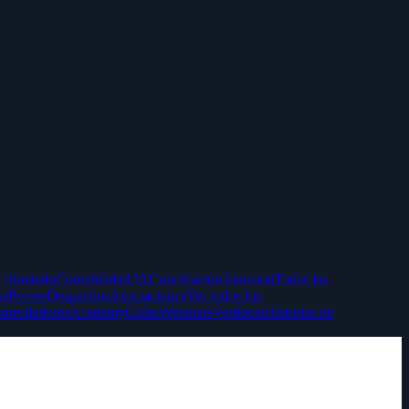
 ilimitado
Contabilidad IA
Conciliación bancaria
Todas las
ps
Pymes
Despachos
Asociaciones
Ver todos los
arrolladores
Academy
Guías
Webinars
Verifactu
Historias de