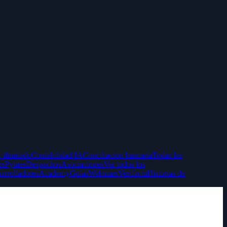
 ilimitado
Contabilidad IA
Conciliación bancaria
Todas las
ps
Pymes
Despachos
Asociaciones
Ver todos los
arrolladores
Academy
Guías
Webinars
Verifactu
Historias de