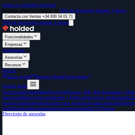
Saltar al contenido principal
Empieza ahora y consigue un
50% de descuento durante 3 meses
Contacta con Ventas +34 930 34 01 71
50% de descuento durante 3 meses
Funcionalidades
Empresas
Autónomos
Asesorías
Recursos
Precios
Inicia sesión
Reserva demo
Prueba gratis
Prueba gratis
Facturación
Contabilidad
Tesorería
Equipo / RR. HH.
Inventario y fabr
funcionalidades
Agencias
Internet y Software
Servicios profesionales
Di
sectores
Autónomos
Soluciones para asesorías
IA para asesorías
Directo
éxito
Blog
Holded magazine
Observatorio
Holded TV
Precios
Directorio de asesorías