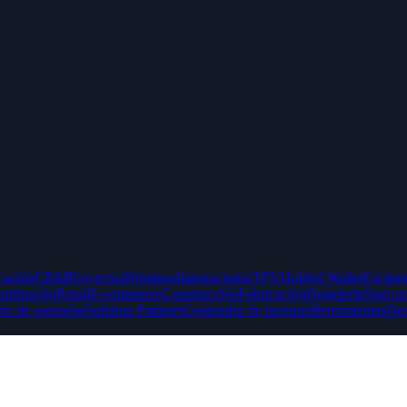
icación
CRM
Proyectos
Nóminas
Integraciones
TPV
Holded Wallet
Escáner
stribución
Retail
E-commerce
Construcción
Fabricación
Hostelería
Start-u
rio de asesorías
Solution Partners
Generador de facturas
Herramientas
Des