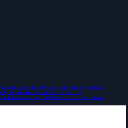
 ilimitado
Contabilidad IA
Conciliación bancaria
Todas las
ps
Pymes
Despachos
Asociaciones
Ver todos los
arrolladores
Academy
Guías
Webinars
Verifactu
Historias de