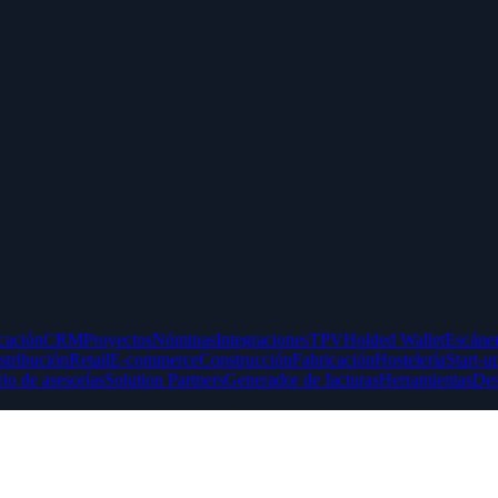
icación
CRM
Proyectos
Nóminas
Integraciones
TPV
Holded Wallet
Escáner
stribución
Retail
E-commerce
Construcción
Fabricación
Hostelería
Start-u
rio de asesorías
Solution Partners
Generador de facturas
Herramientas
Des