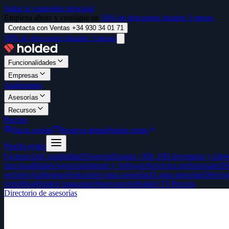
Saltar al contenido principal
Empieza ahora y consigue un
50% de descuento durante 3 meses
Contacta con Ventas +34 930 34 01 71
50% de descuento durante 3 meses
Funcionalidades
Empresas
Autónomos
Asesorías
Recursos
Precios
Inicia sesión
Reserva demo
Prueba gratis
Prueba gratis
Facturación
Contabilidad
Tesorería
Equipo / RR. HH.
Inventario y fabr
funcionalidades
Agencias
Internet y Software
Servicios profesionales
Di
sectores
Autónomos
Soluciones para asesorías
IA para asesorías
Directo
éxito
Blog
Holded magazine
Observatorio
Holded TV
Precios
Directorio de asesorías