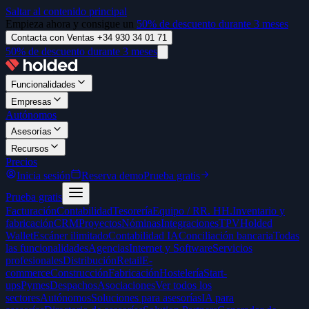
Saltar al contenido principal
Empieza ahora y consigue un
50% de descuento durante 3 meses
Contacta con Ventas +34 930 34 01 71
50% de descuento durante 3 meses
Funcionalidades
Empresas
Autónomos
Asesorías
Recursos
Precios
Inicia sesión
Reserva demo
Prueba gratis
Prueba gratis
Facturación
Contabilidad
Tesorería
Equipo / RR. HH.
Inventario y
fabricación
CRM
Proyectos
Nóminas
Integraciones
TPV
Holded
Wallet
Escáner ilimitado
Contabilidad IA
Conciliación bancaria
Todas
las funcionalidades
Agencias
Internet y Software
Servicios
profesionales
Distribución
Retail
E-
commerce
Construcción
Fabricación
Hostelería
Start-
ups
Pymes
Despachos
Asociaciones
Ver todos los
sectores
Autónomos
Soluciones para asesorías
IA para