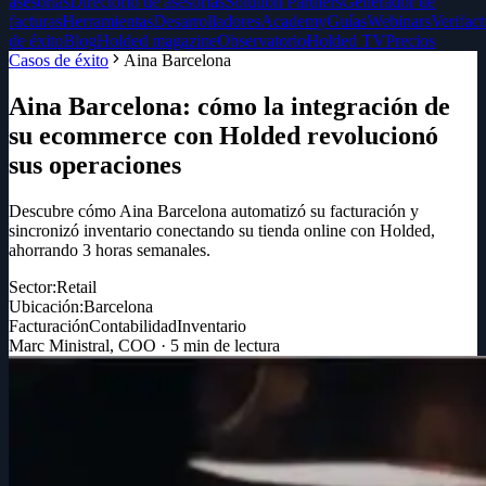
asesorías
Directorio de asesorías
Solution Partners
Generador de
facturas
Herramientas
Desarrolladores
Academy
Guías
Webinars
Verifact
de éxito
Blog
Holded magazine
Observatorio
Holded TV
Precios
Casos de éxito
Aina Barcelona
Aina Barcelona: cómo la integración de
su ecommerce con Holded revolucionó
sus operaciones
Descubre cómo Aina Barcelona automatizó su facturación y
sincronizó inventario conectando su tienda online con Holded,
ahorrando 3 horas semanales.
Sector:
Retail
Ubicación:
Barcelona
Facturación
Contabilidad
Inventario
Marc Ministral
,
COO
·
5
min de lectura