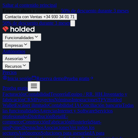
Saltar al contenido principal
Empieza ahora y consigue un
50% de descuento durante 3 meses
Contacta con Ventas +34 930 34 01 71
50% de descuento durante 3 meses
Funcionalidades
Empresas
Autónomos
Asesorías
Recursos
Precios
Inicia sesión
Reserva demo
Prueba gratis
Prueba gratis
Facturación
Contabilidad
Tesorería
Equipo / RR. HH.
Inventario y
fabricación
CRM
Proyectos
Nóminas
Integraciones
TPV
Holded
Wallet
Escáner ilimitado
Contabilidad IA
Conciliación bancaria
Todas
las funcionalidades
Agencias
Internet y Software
Servicios
profesionales
Distribución
Retail
E-
commerce
Construcción
Fabricación
Hostelería
Start-
ups
Pymes
Despachos
Asociaciones
Ver todos los
sectores
Autónomos
Soluciones para asesorías
IA para