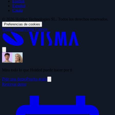
English
Español
Català
© 2026 Holded Technologies SL. Todos los derechos reservados.
Preferencias de cookies
Visma Group
Visma Careers
Mira todo lo que Holded puede hacer por ti
Pide una demo
Prueba gratis
Reservar demo