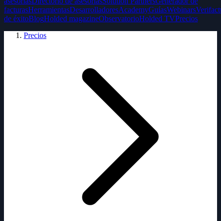
asesorías
Directorio de asesorías
Solution Partners
Generador de
facturas
Herramientas
Desarrolladores
Academy
Guías
Webinars
Verifact
de éxito
Blog
Holded magazine
Observatorio
Holded TV
Precios
Precios