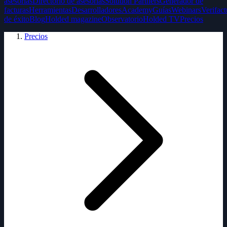
asesorías
Directorio de asesorías
Solution Partners
Generador de
facturas
Herramientas
Desarrolladores
Academy
Guías
Webinars
Verifact
de éxito
Blog
Holded magazine
Observatorio
Holded TV
Precios
Precios