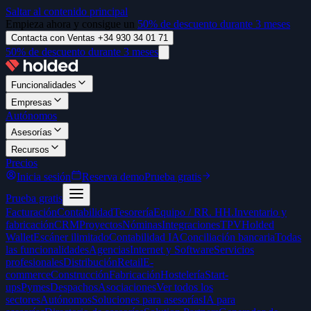
Saltar al contenido principal
Empieza ahora y consigue un
50% de descuento durante 3 meses
Contacta con Ventas +34 930 34 01 71
50% de descuento durante 3 meses
Funcionalidades
Empresas
Autónomos
Asesorías
Recursos
Precios
Inicia sesión
Reserva demo
Prueba gratis
Prueba gratis
Facturación
Contabilidad
Tesorería
Equipo / RR. HH.
Inventario y
fabricación
CRM
Proyectos
Nóminas
Integraciones
TPV
Holded
Wallet
Escáner ilimitado
Contabilidad IA
Conciliación bancaria
Todas
las funcionalidades
Agencias
Internet y Software
Servicios
profesionales
Distribución
Retail
E-
commerce
Construcción
Fabricación
Hostelería
Start-
ups
Pymes
Despachos
Asociaciones
Ver todos los
sectores
Autónomos
Soluciones para asesorías
IA para