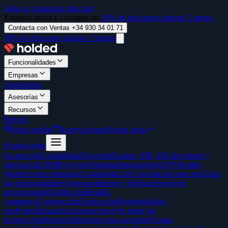
Saltar al contenido principal
Empieza ahora y consigue un
50% de descuento durante 3 meses
Contacta con Ventas +34 930 34 01 71
50% de descuento durante 3 meses
Funcionalidades
Empresas
Autónomos
Asesorías
Recursos
Precios
Inicia sesión
Reserva demo
Prueba gratis
Prueba gratis
Facturación
Contabilidad
Tesorería
Equipo / RR. HH.
Inventario y
fabricación
CRM
Proyectos
Nóminas
Integraciones
TPV
Holded
Wallet
Escáner ilimitado
Contabilidad IA
Conciliación bancaria
Todas
las funcionalidades
Agencias
Internet y Software
Servicios
profesionales
Distribución
Retail
E-
commerce
Construcción
Fabricación
Hostelería
Start-
ups
Pymes
Despachos
Asociaciones
Ver todos los
sectores
Autónomos
Soluciones para asesorías
IA para