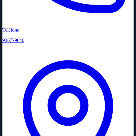
Teléfono
936779646