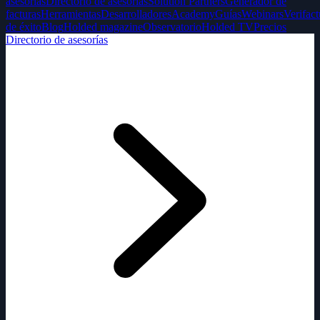
asesorías
Directorio de asesorías
Solution Partners
Generador de
facturas
Herramientas
Desarrolladores
Academy
Guías
Webinars
Verifact
de éxito
Blog
Holded magazine
Observatorio
Holded TV
Precios
Directorio de asesorías