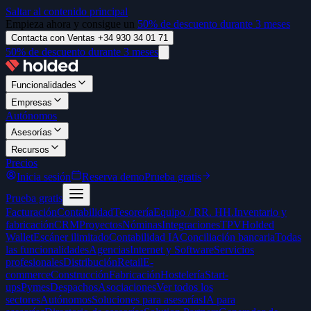
Saltar al contenido principal
Empieza ahora y consigue un
50% de descuento durante 3 meses
Contacta con Ventas +34 930 34 01 71
50% de descuento durante 3 meses
Funcionalidades
Empresas
Autónomos
Asesorías
Recursos
Precios
Inicia sesión
Reserva demo
Prueba gratis
Prueba gratis
Facturación
Contabilidad
Tesorería
Equipo / RR. HH.
Inventario y
fabricación
CRM
Proyectos
Nóminas
Integraciones
TPV
Holded
Wallet
Escáner ilimitado
Contabilidad IA
Conciliación bancaria
Todas
las funcionalidades
Agencias
Internet y Software
Servicios
profesionales
Distribución
Retail
E-
commerce
Construcción
Fabricación
Hostelería
Start-
ups
Pymes
Despachos
Asociaciones
Ver todos los
sectores
Autónomos
Soluciones para asesorías
IA para