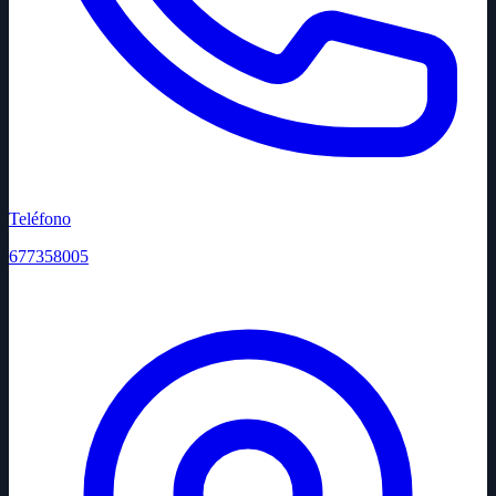
Teléfono
677358005