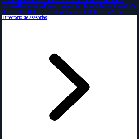
asesorías
Directorio de asesorías
Solution Partners
Generador de
facturas
Herramientas
Desarrolladores
Academy
Guías
Webinars
Verifact
de éxito
Blog
Holded magazine
Observatorio
Holded TV
Precios
Directorio de asesorías