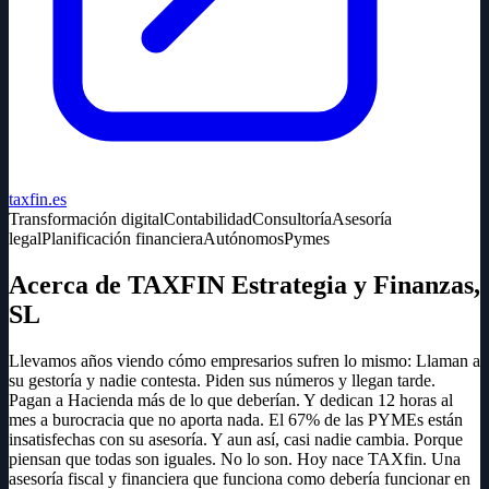
taxfin.es
Transformación digital
Contabilidad
Consultoría
Asesoría
legal
Planificación financiera
Autónomos
Pymes
Acerca de TAXFIN Estrategia y Finanzas,
SL
Llevamos años viendo cómo empresarios sufren lo mismo: Llaman a
su gestoría y nadie contesta. Piden sus números y llegan tarde.
Pagan a Hacienda más de lo que deberían. Y dedican 12 horas al
mes a burocracia que no aporta nada. El 67% de las PYMEs están
insatisfechas con su asesoría. Y aun así, casi nadie cambia. Porque
piensan que todas son iguales. No lo son. Hoy nace TAXfin. Una
asesoría fiscal y financiera que funciona como debería funcionar en