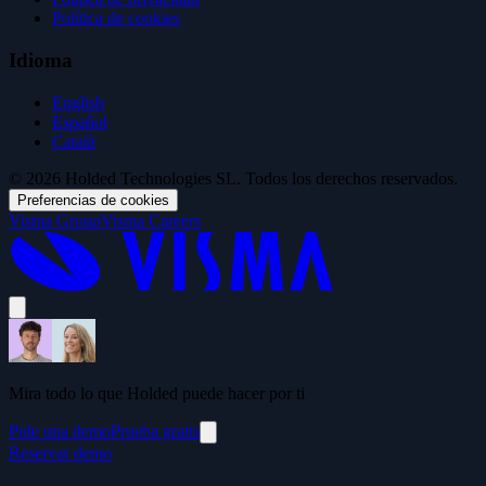
Política de cookies
Idioma
English
Español
Català
© 2026 Holded Technologies SL. Todos los derechos reservados.
Preferencias de cookies
Visma Group
Visma Careers
Mira todo lo que Holded puede hacer por ti
Pide una demo
Prueba gratis
Reservar demo