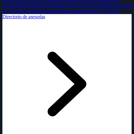
asesorías
Directorio de asesorías
Solution Partners
Generador de
facturas
Herramientas
Desarrolladores
Academy
Guías
Webinars
Verifact
de éxito
Blog
Holded magazine
Observatorio
Holded TV
Precios
Directorio de asesorías