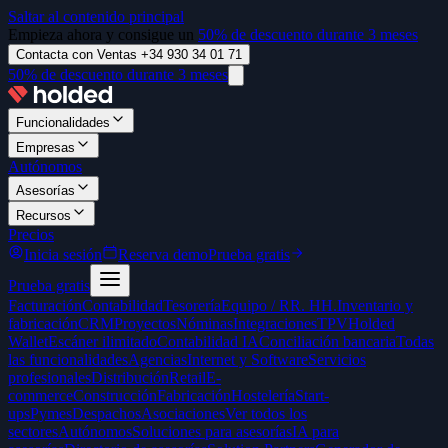
Saltar al contenido principal
Empieza ahora y consigue un
50% de descuento durante 3 meses
Contacta con Ventas +34 930 34 01 71
50% de descuento durante 3 meses
Funcionalidades
Empresas
Autónomos
Asesorías
Recursos
Precios
Inicia sesión
Reserva demo
Prueba gratis
Prueba gratis
Facturación
Contabilidad
Tesorería
Equipo / RR. HH.
Inventario y
fabricación
CRM
Proyectos
Nóminas
Integraciones
TPV
Holded
Wallet
Escáner ilimitado
Contabilidad IA
Conciliación bancaria
Todas
las funcionalidades
Agencias
Internet y Software
Servicios
profesionales
Distribución
Retail
E-
commerce
Construcción
Fabricación
Hostelería
Start-
ups
Pymes
Despachos
Asociaciones
Ver todos los
sectores
Autónomos
Soluciones para asesorías
IA para