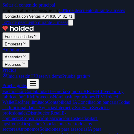
Saltar al contenido principal
Empieza ahora y consigue un
50% de descuento durante 3 meses
Contacta con Ventas +34 930 34 01 71
50% de descuento durante 3 meses
Funcionalidades
Empresas
Autónomos
Asesorías
Recursos
Precios
Inicia sesión
Reserva demo
Prueba gratis
Prueba gratis
Facturación
Contabilidad
Tesorería
Equipo / RR. HH.
Inventario y
fabricación
CRM
Proyectos
Nóminas
Integraciones
TPV
Holded
Wallet
Escáner ilimitado
Contabilidad IA
Conciliación bancaria
Todas
las funcionalidades
Agencias
Internet y Software
Servicios
profesionales
Distribución
Retail
E-
commerce
Construcción
Fabricación
Hostelería
Start-
ups
Pymes
Despachos
Asociaciones
Ver todos los
sectores
Autónomos
Soluciones para asesorías
IA para