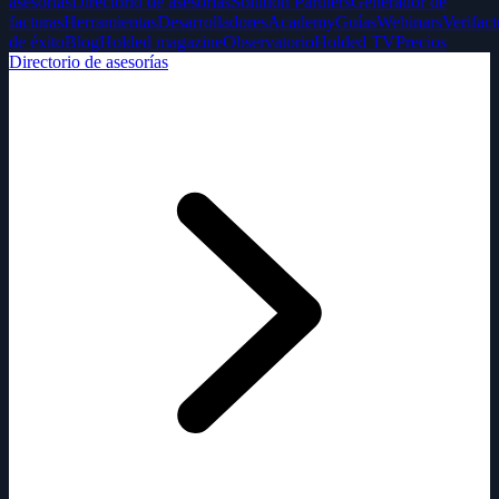
asesorías
Directorio de asesorías
Solution Partners
Generador de
facturas
Herramientas
Desarrolladores
Academy
Guías
Webinars
Verifact
de éxito
Blog
Holded magazine
Observatorio
Holded TV
Precios
Directorio de asesorías