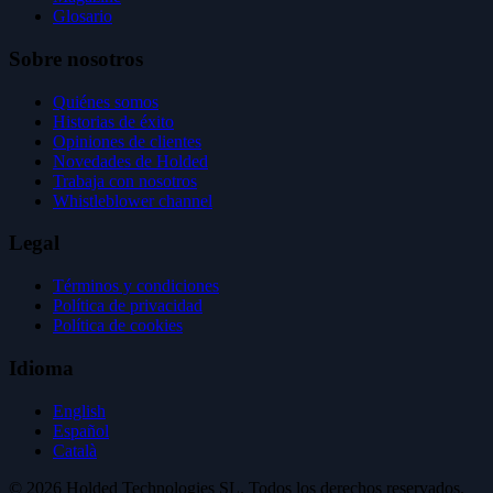
Glosario
Sobre nosotros
Quiénes somos
Historias de éxito
Opiniones de clientes
Novedades de Holded
Trabaja con nosotros
Whistleblower channel
Legal
Términos y condiciones
Política de privacidad
Política de cookies
Idioma
English
Español
Català
© 2026 Holded Technologies SL. Todos los derechos reservados.