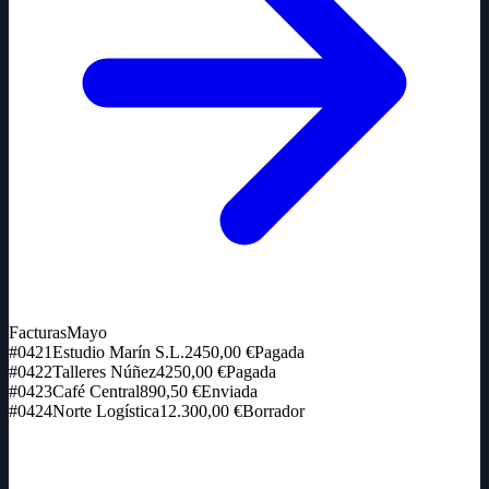
Facturas
Mayo
#0421
Estudio Marín S.L.
2450,00 €
Pagada
#0422
Talleres Núñez
4250,00 €
Pagada
#0423
Café Central
890,50 €
Enviada
#0424
Norte Logística
12.300,00 €
Borrador