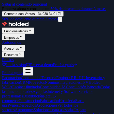
Saltar al contenido principal
Empieza ahora y consigue un
50% de descuento durante 3 meses
Contacta con Ventas +34 930 34 01 71
50% de descuento durante 3 meses
Funcionalidades
Empresas
Autónomos
Asesorías
Recursos
Precios
Inicia sesión
Reserva demo
Prueba gratis
Prueba gratis
Facturación
Contabilidad
Tesorería
Equipo / RR. HH.
Inventario y
fabricación
CRM
Proyectos
Nóminas
Integraciones
TPV
Holded
Wallet
Escáner ilimitado
Contabilidad IA
Conciliación bancaria
Todas
las funcionalidades
Agencias
Internet y Software
Servicios
profesionales
Distribución
Retail
E-
commerce
Construcción
Fabricación
Hostelería
Start-
ups
Pymes
Despachos
Asociaciones
Ver todos los
sectores
Autónomos
Soluciones para asesorías
IA para