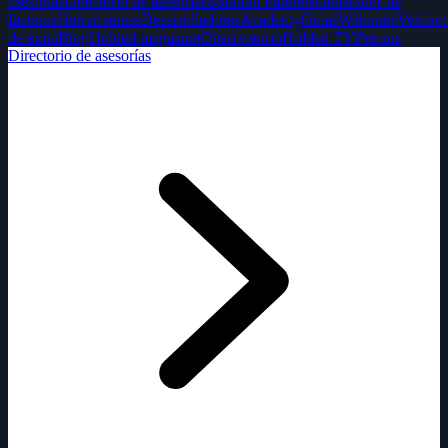
asesorías
Directorio de asesorías
Solution Partners
Generador de
facturas
Herramientas
Desarrolladores
Academy
Guías
Webinars
Verifact
de éxito
Blog
Holded magazine
Observatorio
Holded TV
Precios
Directorio de asesorías