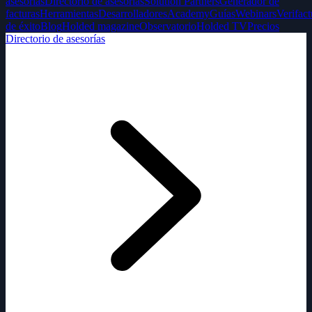
asesorías
Directorio de asesorías
Solution Partners
Generador de
facturas
Herramientas
Desarrolladores
Academy
Guías
Webinars
Verifact
de éxito
Blog
Holded magazine
Observatorio
Holded TV
Precios
Directorio de asesorías