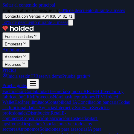
Saltar al contenido principal
Empieza ahora y consigue un
50% de descuento durante 3 meses
Contacta con Ventas +34 930 34 01 71
50% de descuento durante 3 meses
Funcionalidades
Empresas
Autónomos
Asesorías
Recursos
Precios
Inicia sesión
Reserva demo
Prueba gratis
Prueba gratis
Facturación
Contabilidad
Tesorería
Equipo / RR. HH.
Inventario y
fabricación
CRM
Proyectos
Nóminas
Integraciones
TPV
Holded
Wallet
Escáner ilimitado
Contabilidad IA
Conciliación bancaria
Todas
las funcionalidades
Agencias
Internet y Software
Servicios
profesionales
Distribución
Retail
E-
commerce
Construcción
Fabricación
Hostelería
Start-
ups
Pymes
Despachos
Asociaciones
Ver todos los
sectores
Autónomos
Soluciones para asesorías
IA para