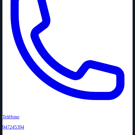
Teléfono
947245394