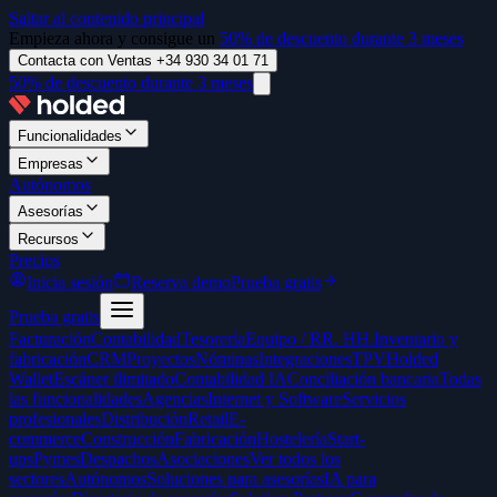
Saltar al contenido principal
Empieza ahora y consigue un
50% de descuento durante 3 meses
Contacta con Ventas +34 930 34 01 71
50% de descuento durante 3 meses
Funcionalidades
Empresas
Autónomos
Asesorías
Recursos
Precios
Inicia sesión
Reserva demo
Prueba gratis
Prueba gratis
Facturación
Contabilidad
Tesorería
Equipo / RR. HH.
Inventario y
fabricación
CRM
Proyectos
Nóminas
Integraciones
TPV
Holded
Wallet
Escáner ilimitado
Contabilidad IA
Conciliación bancaria
Todas
las funcionalidades
Agencias
Internet y Software
Servicios
profesionales
Distribución
Retail
E-
commerce
Construcción
Fabricación
Hostelería
Start-
ups
Pymes
Despachos
Asociaciones
Ver todos los
sectores
Autónomos
Soluciones para asesorías
IA para