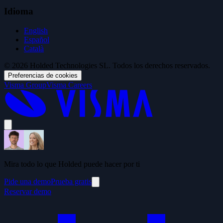
Idioma
English
Español
Català
© 2026 Holded Technologies SL. Todos los derechos reservados.
Preferencias de cookies
Visma Group
Visma Careers
Mira todo lo que Holded puede hacer por ti
Pide una demo
Prueba gratis
Reservar demo