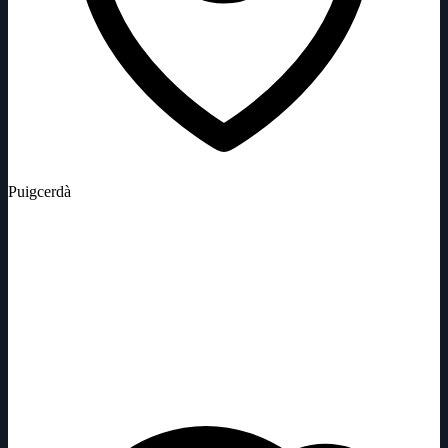
Puigcerdà