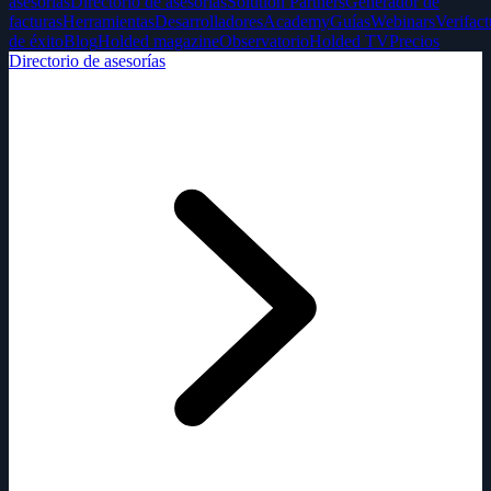
asesorías
Directorio de asesorías
Solution Partners
Generador de
facturas
Herramientas
Desarrolladores
Academy
Guías
Webinars
Verifact
de éxito
Blog
Holded magazine
Observatorio
Holded TV
Precios
Directorio de asesorías