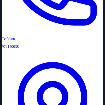
Teléfono
972140038