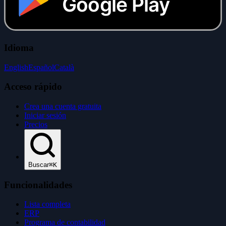
Google Play
Idioma
English
Español
Català
Acceso rápido
Crea una cuenta gratuita
Iniciar sesión
Precios
Buscar
⌘K
Funcionalidades
Lista completa
ERP
Programa de contabilidad