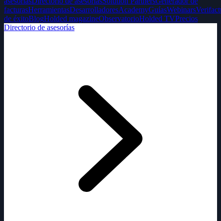
asesorías
Directorio de asesorías
Solution Partners
Generador de
facturas
Herramientas
Desarrolladores
Academy
Guías
Webinars
Verifact
de éxito
Blog
Holded magazine
Observatorio
Holded TV
Precios
Directorio de asesorías