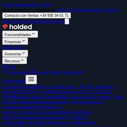
Saltar al contenido principal
Empieza ahora y consigue un
50% de descuento durante 3 meses
Contacta con Ventas +34 930 34 01 71
50% de descuento durante 3 meses
Funcionalidades
Empresas
Autónomos
Asesorías
Recursos
Precios
Inicia sesión
Reserva demo
Prueba gratis
Prueba gratis
Facturación
Contabilidad
Tesorería
Equipo / RR. HH.
Inventario y
fabricación
CRM
Proyectos
Nóminas
Integraciones
TPV
Holded
Wallet
Escáner ilimitado
Contabilidad IA
Conciliación bancaria
Todas
las funcionalidades
Agencias
Internet y Software
Servicios
profesionales
Distribución
Retail
E-
commerce
Construcción
Fabricación
Hostelería
Start-
ups
Pymes
Despachos
Asociaciones
Ver todos los
sectores
Autónomos
Soluciones para asesorías
IA para