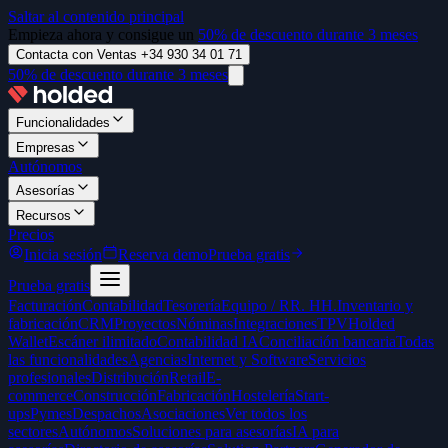
Saltar al contenido principal
Empieza ahora y consigue un
50% de descuento durante 3 meses
Contacta con Ventas +34 930 34 01 71
50% de descuento durante 3 meses
Funcionalidades
Empresas
Autónomos
Asesorías
Recursos
Precios
Inicia sesión
Reserva demo
Prueba gratis
Prueba gratis
Facturación
Contabilidad
Tesorería
Equipo / RR. HH.
Inventario y
fabricación
CRM
Proyectos
Nóminas
Integraciones
TPV
Holded
Wallet
Escáner ilimitado
Contabilidad IA
Conciliación bancaria
Todas
las funcionalidades
Agencias
Internet y Software
Servicios
profesionales
Distribución
Retail
E-
commerce
Construcción
Fabricación
Hostelería
Start-
ups
Pymes
Despachos
Asociaciones
Ver todos los
sectores
Autónomos
Soluciones para asesorías
IA para