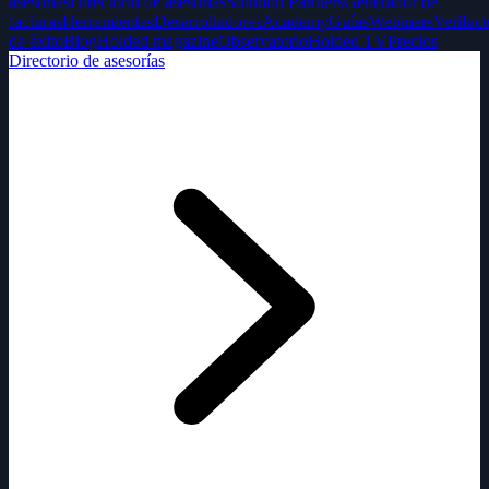
asesorías
Directorio de asesorías
Solution Partners
Generador de
facturas
Herramientas
Desarrolladores
Academy
Guías
Webinars
Verifact
de éxito
Blog
Holded magazine
Observatorio
Holded TV
Precios
Directorio de asesorías