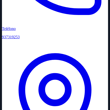
Teléfono
937319253