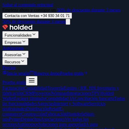
Saltar al contenido principal
Empieza ahora y consigue un
50% de descuento durante 3 meses
Contacta con Ventas +34 930 34 01 71
50% de descuento durante 3 meses
Funcionalidades
Empresas
Autónomos
Asesorías
Recursos
Precios
Inicia sesión
Reserva demo
Prueba gratis
Prueba gratis
Facturación
Contabilidad
Tesorería
Equipo / RR. HH.
Inventario y
fabricación
CRM
Proyectos
Nóminas
Integraciones
TPV
Holded
Wallet
Escáner ilimitado
Contabilidad IA
Conciliación bancaria
Todas
las funcionalidades
Agencias
Internet y Software
Servicios
profesionales
Distribución
Retail
E-
commerce
Construcción
Fabricación
Hostelería
Start-
ups
Pymes
Despachos
Asociaciones
Ver todos los
sectores
Autónomos
Soluciones para asesorías
IA para