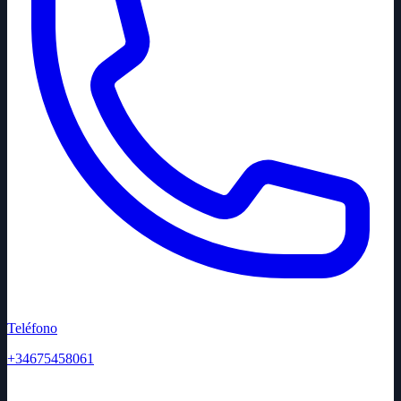
Teléfono
+34675458061