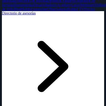
asesorías
Directorio de asesorías
Solution Partners
Generador de
facturas
Herramientas
Desarrolladores
Academy
Guías
Webinars
Verifact
de éxito
Blog
Holded magazine
Observatorio
Holded TV
Precios
Directorio de asesorías