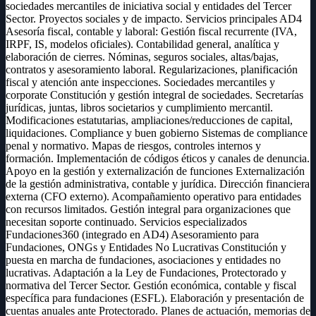
sociedades mercantiles de iniciativa social y entidades del Tercer
Sector. Proyectos sociales y de impacto. Servicios principales AD4
Asesoría fiscal, contable y laboral: Gestión fiscal recurrente (IVA,
IRPF, IS, modelos oficiales). Contabilidad general, analítica y
elaboración de cierres. Nóminas, seguros sociales, altas/bajas,
contratos y asesoramiento laboral. Regularizaciones, planificación
fiscal y atención ante inspecciones. Sociedades mercantiles y
corporate Constitución y gestión integral de sociedades. Secretarías
jurídicas, juntas, libros societarios y cumplimiento mercantil.
Modificaciones estatutarias, ampliaciones/reducciones de capital,
liquidaciones. Compliance y buen gobierno Sistemas de compliance
penal y normativo. Mapas de riesgos, controles internos y
formación. Implementación de códigos éticos y canales de denuncia.
Apoyo en la gestión y externalización de funciones Externalización
de la gestión administrativa, contable y jurídica. Dirección financiera
externa (CFO externo). Acompañamiento operativo para entidades
con recursos limitados. Gestión integral para organizaciones que
necesitan soporte continuado. Servicios especializados
Fundaciones360 (integrado en AD4) Asesoramiento para
Fundaciones, ONGs y Entidades No Lucrativas Constitución y
puesta en marcha de fundaciones, asociaciones y entidades no
lucrativas. Adaptación a la Ley de Fundaciones, Protectorado y
normativa del Tercer Sector. Gestión económica, contable y fiscal
específica para fundaciones (ESFL). Elaboración y presentación de
cuentas anuales ante Protectorado. Planes de actuación, memorias de