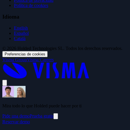
Política de privacidad
Política de cookies
Idioma
English
Español
Català
© 2026 Holded Technologies SL. Todos los derechos reservados.
Preferencias de cookies
Visma Group
Visma Careers
Mira todo lo que Holded puede hacer por ti
Pide una demo
Prueba gratis
Reservar demo