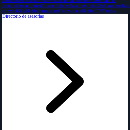
asesorías
Directorio de asesorías
Solution Partners
Generador de
facturas
Herramientas
Desarrolladores
Academy
Guías
Webinars
Verifact
de éxito
Blog
Holded magazine
Observatorio
Holded TV
Precios
Directorio de asesorías