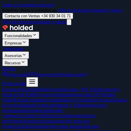
Saltar al contenido principal
Empieza ahora y consigue un
50% de descuento durante 3 meses
Contacta con Ventas +34 930 34 01 71
50% de descuento durante 3 meses
Funcionalidades
Empresas
Autónomos
Asesorías
Recursos
Precios
Inicia sesión
Reserva demo
Prueba gratis
Prueba gratis
Facturación
Contabilidad
Tesorería
Equipo / RR. HH.
Inventario y
fabricación
CRM
Proyectos
Nóminas
Integraciones
TPV
Holded
Wallet
Escáner ilimitado
Contabilidad IA
Conciliación bancaria
Todas
las funcionalidades
Agencias
Internet y Software
Servicios
profesionales
Distribución
Retail
E-
commerce
Construcción
Fabricación
Hostelería
Start-
ups
Pymes
Despachos
Asociaciones
Ver todos los
sectores
Autónomos
Soluciones para asesorías
IA para