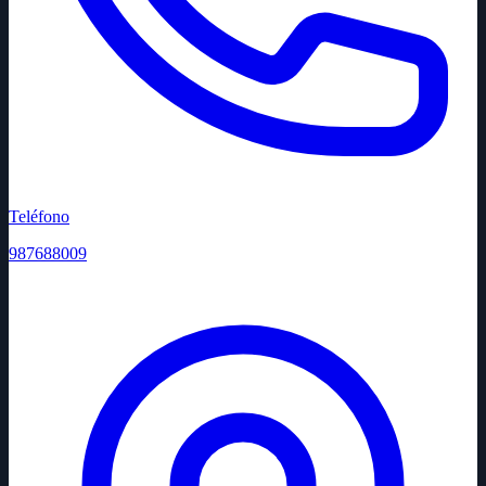
Teléfono
987688009