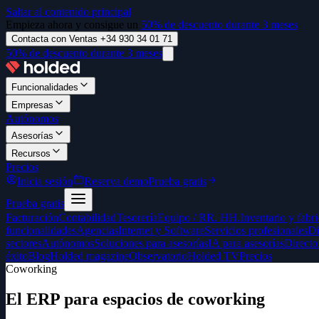
Saltar al contenido principal
Empieza ahora y consigue un
50% de descuento durante 3 meses
Contacta con Ventas +34 930 34 01 71
50% de descuento durante 3 meses
Funcionalidades
Empresas
Autónomos
Asesorías
Recursos
Precios
Inicia sesión
Reserva demo
Prueba gratis
Prueba gratis
Facturación
Contabilidad
Tesorería
Equipo / RR. HH.
Inventario y fabr
funcionalidades
Agencias
Internet y Software
Servicios profesionales
Di
sectores
Autónomos
Soluciones para asesorías
IA para asesorías
Directo
éxito
Blog
Holded magazine
Observatorio
Holded TV
Precios
Coworking
El ERP para espacios de coworking