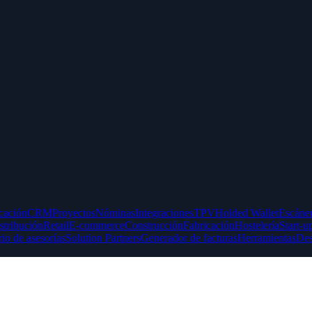
icación
CRM
Proyectos
Nóminas
Integraciones
TPV
Holded Wallet
Escáner
stribución
Retail
E-commerce
Construcción
Fabricación
Hostelería
Start-u
rio de asesorías
Solution Partners
Generador de facturas
Herramientas
Des