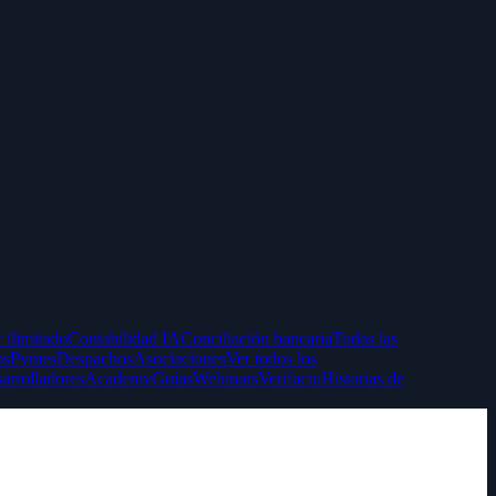
 ilimitado
Contabilidad IA
Conciliación bancaria
Todas las
ps
Pymes
Despachos
Asociaciones
Ver todos los
arrolladores
Academy
Guías
Webinars
Verifactu
Historias de