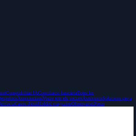
itat
Comptabilitat IA
Conciliació bancària
Totes les
espatxos
Associacions
Veure tots els sectors
Autònoms
Solucions per a
erifactu
Casos d'èxit
Holded magazine
Observatori
Preus