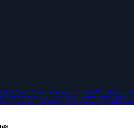
ció
CRM
Projectes
Nòmines
Integracions
TPV
Holded Wallet
Escàner il·lim
ució
Retail
E-commerce
Construcció
Fabricació
Hostaleria
Start-ups
Pimes
D
Generador de factures
Eines
Desenvolupadors
Academy
Guies
Webinars
V
pas