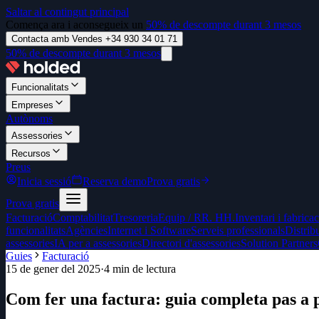
Saltar al contingut principal
Comença ara i aconsegueix un
50% de descompte durant 3 mesos
Contacta amb Vendes +34 930 34 01 71
50% de descompte durant 3 mesos
Funcionalitats
Empreses
Autònoms
Assessories
Recursos
Preus
Inicia sessió
Reserva demo
Prova gratis
Prova gratis
Facturació
Comptabilitat
Tresoreria
Equip / RR. HH.
Inventari i fabrica
funcionalitats
Agències
Internet i Software
Serveis professionals
Distrib
assessories
IA per a assessories
Directori d'assessories
Solution Partners
Guies
Facturació
15 de gener del 2025
·
4
min de lectura
Com fer una factura: guia completa pas a 