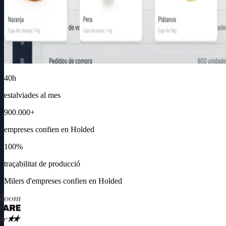
40h
estalviades al mes
900.000+
empreses confien en Holded
100%
traçabilitat de producció
Milers d'empreses confien en Holded