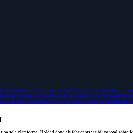
ció
CRM
Projectes
Nòmines
Integracions
TPV
Holded Wallet
Escàner il·lim
ució
Retail
E-commerce
Construcció
Fabricació
Hostaleria
Start-ups
Pimes
D
Generador de factures
Eines
Desenvolupadors
Academy
Guies
Webinars
V
i
n una sola plataforma. Holded dona als fabricants visibilitat total sobre l