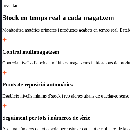
Inventari
Stock en temps real a cada magatzem
Monitoritza matèries primeres i productes acabats en temps real. Estab
Control multimagatzem
Controla nivells d'stock en múltiples magatzems i ubicacions de produ
Punts de reposició automàtics
Estableix nivells mínims d'stock i rep alertes abans de quedar-te sense m
Seguiment per lots i números de sèrie
Assigna números de lot o sèrie per rastrejar cada article al llarg de la