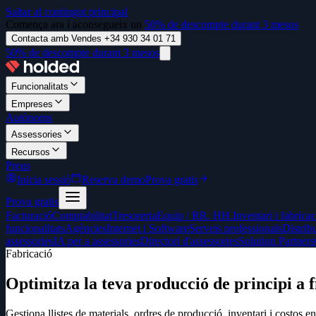
Saltar al contingut principal
Comença ara i aconsegueix un
50% de descompte durant 3 mesos
Contacta amb Vendes +34 930 34 01 71
50% de descompte durant 3 mesos
Funcionalitats
Empreses
Autònoms
Assessories
Recursos
Preus
Inicia sessió
Reserva demo
Prova gratis
Prova gratis
Facturació
Comptabilitat
Tresoreria
Equip / RR. HH.
Inventari i fabrica
funcionalitats
Agències
Internet i Software
Serveis professionals
Distrib
assessories
IA per a assessories
Directori d'assessories
Solution Partners
Fabricació
Optimitza la teva producció de principi a f
Gestiona llistes de materials, ordres de producció, inventari i costos e