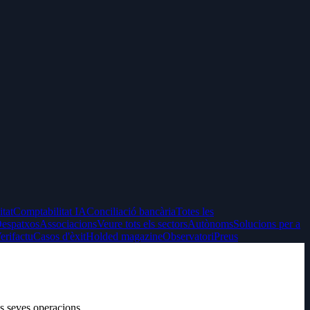
itat
Comptabilitat IA
Conciliació bancària
Totes les
espatxos
Associacions
Veure tots els sectors
Autònoms
Solucions per a
erifactu
Casos d'èxit
Holded magazine
Observatori
Preus
es seves operacions.