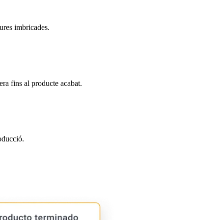
tures imbricades.
era fins al producte acabat.
oducció.