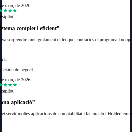
de març de 2026
ustpilot
stema complet i eficient
”
va sorprendre molt gratament el fet que contractes el programa i no que
icia
ietària de negoci
de març de 2026
ustpilot
ona aplicació
”
et servir moltes aplicacions de comptabilitat i facturació i Holded em se