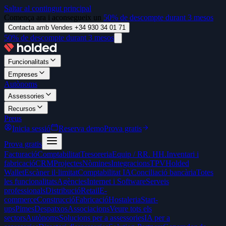
Saltar al contingut principal
Comença ara i aconsegueix un
50% de descompte durant 3 mesos
Contacta amb Vendes +34 930 34 01 71
50% de descompte durant 3 mesos
Funcionalitats
Empreses
Autònoms
Assessories
Recursos
Preus
Inicia sessió
Reserva demo
Prova gratis
Prova gratis
Facturació
Comptabilitat
Tresoreria
Equip / RR. HH.
Inventari i
fabricació
CRM
Projectes
Nòmines
Integracions
TPV
Holded
Wallet
Escàner il·limitat
Comptabilitat IA
Conciliació bancària
Totes
les funcionalitats
Agències
Internet i Software
Serveis
professionals
Distribució
Retail
E-
commerce
Construcció
Fabricació
Hostaleria
Start-
ups
Pimes
Despatxos
Associacions
Veure tots els
sectors
Autònoms
Solucions per a assessories
IA per a