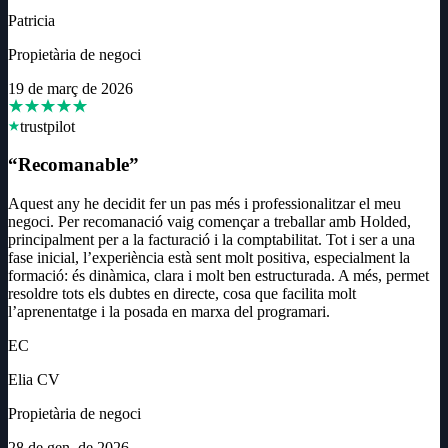
Patricia
Propietària de negoci
19 de març de 2026
trustpilot
“
Recomanable
”
Aquest any he decidit fer un pas més i professionalitzar el meu
negoci. Per recomanació vaig començar a treballar amb Holded,
principalment per a la facturació i la comptabilitat. Tot i ser a una
fase inicial, l’experiència està sent molt positiva, especialment la
formació: és dinàmica, clara i molt ben estructurada. A més, permet
resoldre tots els dubtes en directe, cosa que facilita molt
l’aprenentatge i la posada en marxa del programari.
EC
Elia CV
Propietària de negoci
28 de gen. de 2026