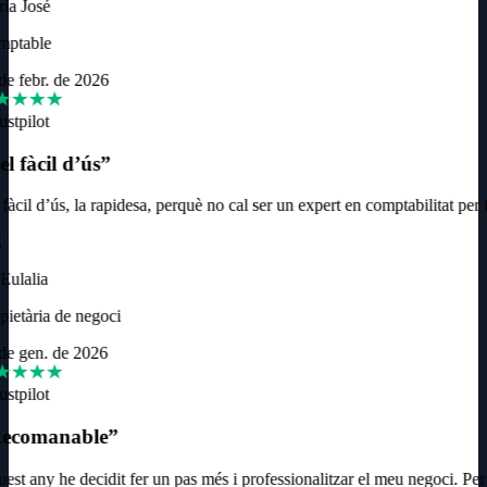
ía José
ptable
e febr. de 2026
ustpilot
l fàcil d’ús
”
fàcil d’ús, la rapidesa, perquè no cal ser un expert en comptabilitat per f
ulalia
ietària de negoci
e gen. de 2026
ustpilot
ecomanable
”
st any he decidit fer un pas més i professionalitzar el meu negoci. Per r