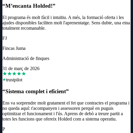
“
M’encanta Holded!
”
El programa és molt fàcil i intuïtiu. A més, la formació oferta i les
ajudes disponibles faciliten molt l'aprenentatge. Sens dubte, una eina
totalment recomanable.
FJ
Fincas Juma
Administració de finques
31 de març de 2026
trustpilot
“
Sistema complet i eficient
”
Ens va sorprendre molt gratament el fet que contractes el programa i
no queda aquí: t'acompanyen i assessoren perquè en puguis
optimitzar el funcionament i l'ús. Aprens de debò a treure partit a
totes les funcions que ofereix Holded com a sistema operatiu.
P