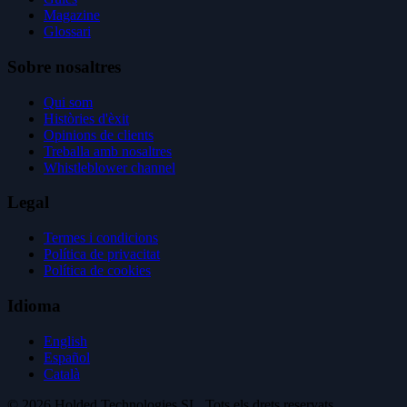
Magazine
Glossari
Sobre nosaltres
Qui som
Històries d'èxit
Opinions de clients
Treballa amb nosaltres
Whistleblower channel
Legal
Termes i condicions
Política de privacitat
Política de cookies
Idioma
English
Español
Català
© 2026 Holded Technologies SL. Tots els drets reservats.