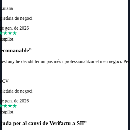
ulalia
ietària de negoci
e gen. de 2026
ustpilot
ecomanable
”
st any he decidit fer un pas més i professionalitzar el meu negoci. Per r
a CV
ietària de negoci
e gen. de 2026
ustpilot
uda per al canvi de Verifactu a SII
”