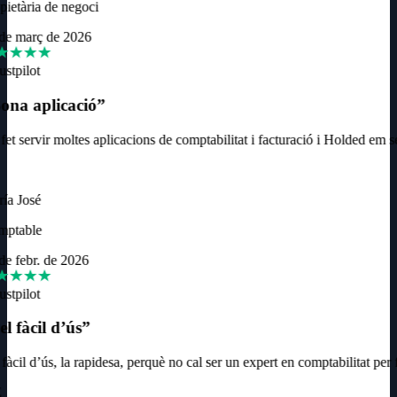
ietària de negoci
de març de 2026
ustpilot
ona aplicació
”
et servir moltes aplicacions de comptabilitat i facturació i Holded em se
ía José
ptable
e febr. de 2026
ustpilot
l fàcil d’ús
”
fàcil d’ús, la rapidesa, perquè no cal ser un expert en comptabilitat per f