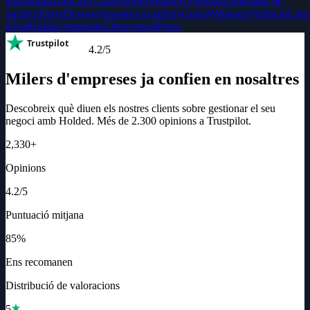
assessories
Directori d'assessories
Solution Partners
Generador de
factures
Eines
Desenvolupadors
Academy
Guies
Webinars
Verifactu
Caso
d'èxit
Holded magazine
Observatori
Preus
Trustpilot
4.2
/5
Milers d'empreses ja confien en nosaltres
Descobreix què diuen els nostres clients sobre gestionar el seu
negoci amb Holded. Més de 2.300 opinions a Trustpilot.
2,330
+
Opinions
4.2
/5
Puntuació mitjana
85
%
Ens recomanen
Distribució de valoracions
5