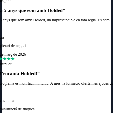
ustpilot
a 5 anys que som amb Holded
”
 anys que som amb Holded, un imprescindible en tota regla. És com l'
as
ietari de negoci
de març de 2026
ustpilot
’encanta Holded!
”
rograma és molt fàcil i intuïtiu. A més, la formació oferta i les ajudes 
cas Juma
nistració de finques