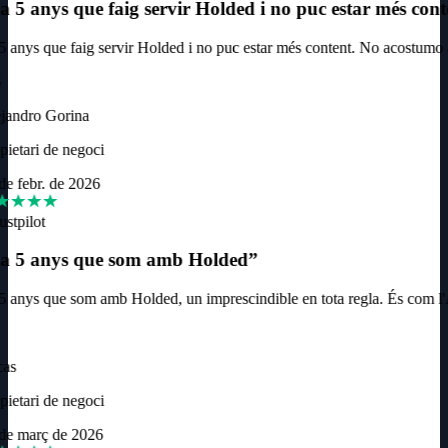
 5 anys que faig servir Holded i no puc estar més cont
 anys que faig servir Holded i no puc estar més content. No acostumo a d
jandro Gorina
ietari de negoci
e febr. de 2026
ustpilot
a 5 anys que som amb Holded
”
 anys que som amb Holded, un imprescindible en tota regla. És com l'
as
ietari de negoci
de març de 2026