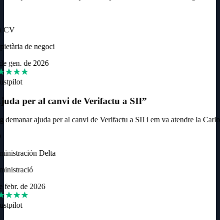
a CV
ietària de negoci
e gen. de 2026
ustpilot
uda per al canvi de Verifactu a SII
”
 demanar ajuda per al canvi de Verifactu a SII i em va atendre la Carlota
nistración Delta
inistració
 febr. de 2026
ustpilot