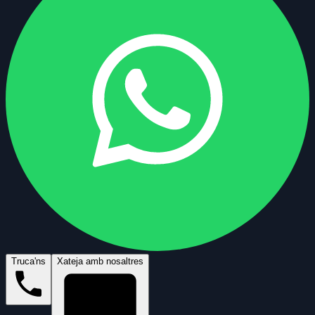
Truca'ns
Xateja amb nosaltres