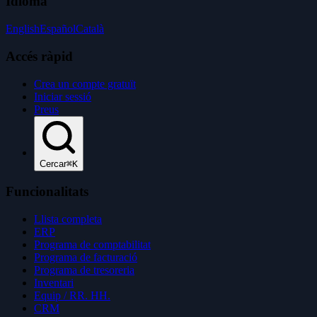
Idioma
English
Español
Català
Accés ràpid
Crea un compte gratuït
Iniciar sessió
Preus
Cercar
⌘K
Funcionalitats
Llista completa
ERP
Programa de comptabilitat
Programa de facturació
Programa de tresoreria
Inventari
Equip / RR. HH.
CRM