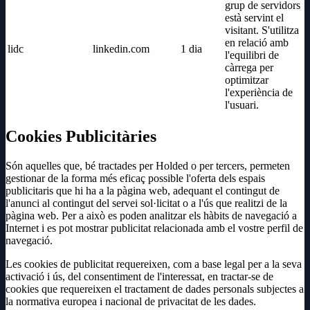
grup de servidors
està servint el
visitant. S'utilitza
en relació amb
lidc
linkedin.com
1 dia
l'equilibri de
càrrega per
optimitzar
l'experiència de
l'usuari.
Cookies Publicitàries
Són aquelles que, bé tractades per Holded o per tercers, permeten
gestionar de la forma més eficaç possible l'oferta dels espais
publicitaris que hi ha a la pàgina web, adequant el contingut de
l'anunci al contingut del servei sol·licitat o a l'ús que realitzi de la
pàgina web. Per a això es poden analitzar els hàbits de navegació a
Internet i es pot mostrar publicitat relacionada amb el vostre perfil de
navegació.
Les cookies de publicitat requereixen, com a base legal per a la seva
activació i ús, del consentiment de l'interessat, en tractar-se de
cookies que requereixen el tractament de dades personals subjectes a
la normativa europea i nacional de privacitat de les dades.