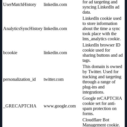
for ad targeting and
UserMatchHistory
linkedin.com
syncing LinkedIn ad
data.
LinkedIn cookie used
to store information
AnalyticsSyncHistory
linkedin.com
about the time a sync
took place with the
lms_analytics cookie.
LinkedIn browser ID
cookie used for
bcookie
linkedin.com
sharing buttons and ad
tags.
This domain is owned
by Twitter. Used for
tracking and targeting
personalization_id
twitter.com
through a range of
plug-ins and
integrations.
Google reCAPTCHA
cookie set for anti-
_GRECAPTCHA
www.google.com
spam protection on
forms.
Cloudflare Bot
Management cookie.