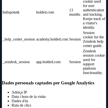
cookie used
for user
13
authentication
hubspotutk
holded.com
months
and tracking.
Keeps track of
a visitor's
identity.
Session
cookie for the
_help_center_session
academy.holded.com
Session
Zendesk help
center guide.
Zendesk
session cookie
used for
_zendesk_session
app.holded.com
Session
support
platform
functionality.
Dades personals captades per Google Analytics
Adreça IP
Data i hora de la visita
Dades d'ús
Ruta de clics