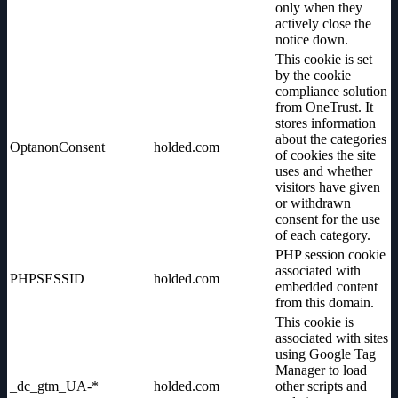
only when they
actively close the
notice down.
This cookie is set
by the cookie
compliance solution
from OneTrust. It
stores information
about the categories
OptanonConsent
holded.com
of cookies the site
uses and whether
visitors have given
or withdrawn
consent for the use
of each category.
PHP session cookie
associated with
PHPSESSID
holded.com
embedded content
from this domain.
This cookie is
associated with sites
using Google Tag
Manager to load
_dc_gtm_UA-*
holded.com
other scripts and