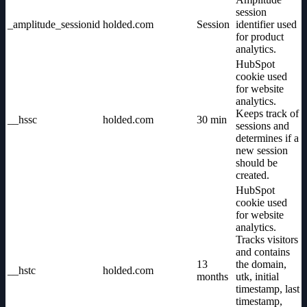
session
_amplitude_sessionid
holded.com
Session
identifier used
for product
analytics.
HubSpot
cookie used
for website
analytics.
Keeps track of
__hssc
holded.com
30 min
sessions and
determines if a
new session
should be
created.
HubSpot
cookie used
for website
analytics.
Tracks visitors
and contains
13
the domain,
__hstc
holded.com
months
utk, initial
timestamp, last
timestamp,