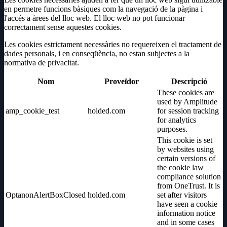
en permetre funcions bàsiques com la navegació de la pàgina i
l'accés a àrees del lloc web. El lloc web no pot funcionar
correctament sense aquestes cookies.
Les cookies estrictament necessàries no requereixen el tractament de
dades personals, i en conseqüència, no estan subjectes a la
normativa de privacitat.
Nom
Proveïdor
Descripció
These cookies are
used by Amplitude
amp_cookie_test
holded.com
for session tracking
for analytics
purposes.
This cookie is set
by websites using
certain versions of
the cookie law
compliance solution
from OneTrust. It is
OptanonAlertBoxClosed
holded.com
set after visitors
have seen a cookie
information notice
and in some cases