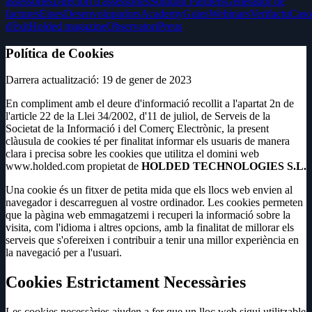
assessories
Directori d'assessories
Solution Partners
Generador de
factures
Eines
Desenvolupadors
Academy
Guies
Webinars
Verifactu
Caso
d'èxit
Holded magazine
Observatori
Preus
Política de Cookies
Darrera actualització: 19 de gener de 2023
En compliment amb el deure d'informació recollit a l'apartat 2n de
l'article 22 de la Llei 34/2002, d'11 de juliol, de Serveis de la
Societat de la Informació i del Comerç Electrònic, la present
clàusula de cookies té per finalitat informar els usuaris de manera
clara i precisa sobre les cookies que utilitza el domini web
www.holded.com propietat de
HOLDED TECHNOLOGIES S.L.
Una cookie és un fitxer de petita mida que els llocs web envien al
navegador i descarreguen al vostre ordinador. Les cookies permeten
que la pàgina web emmagatzemi i recuperi la informació sobre la
visita, com l'idioma i altres opcions, amb la finalitat de millorar els
serveis que s'ofereixen i contribuir a tenir una millor experiència en
la navegació per a l'usuari.
Cookies Estrictament Necessàries
Les cookies necessàries ajuden a fer que un lloc web sigui utilitzable