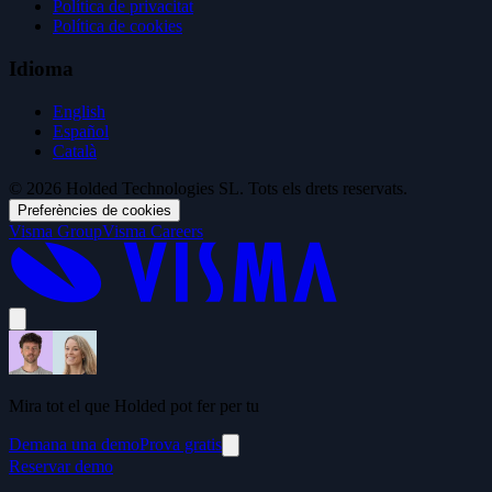
Política de privacitat
Política de cookies
Idioma
English
Español
Català
© 2026 Holded Technologies SL. Tots els drets reservats.
Preferències de cookies
Visma Group
Visma Careers
Mira tot el que Holded pot fer per tu
Demana una demo
Prova gratis
Reservar demo