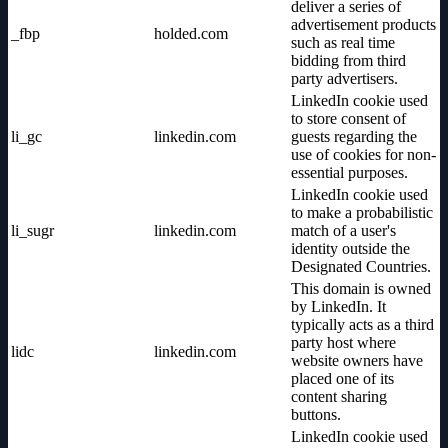
deliver a series of
advertisement products
_fbp
holded.com
such as real time
bidding from third
party advertisers.
LinkedIn cookie used
to store consent of
li_gc
linkedin.com
guests regarding the
use of cookies for non-
essential purposes.
LinkedIn cookie used
to make a probabilistic
li_sugr
linkedin.com
match of a user's
identity outside the
Designated Countries.
This domain is owned
by LinkedIn. It
typically acts as a third
party host where
lidc
linkedin.com
website owners have
placed one of its
content sharing
buttons.
LinkedIn cookie used