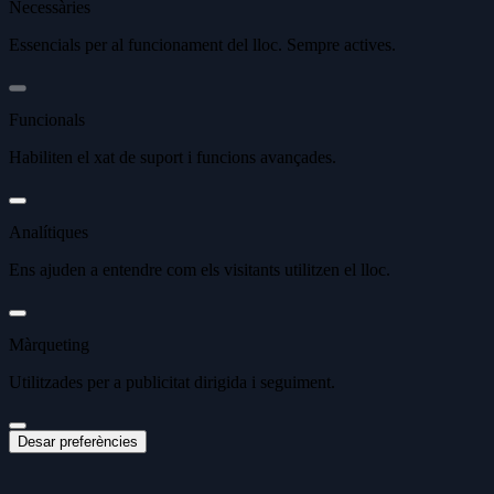
Necessàries
Essencials per al funcionament del lloc. Sempre actives.
Funcionals
Habiliten el xat de suport i funcions avançades.
Analítiques
Ens ajuden a entendre com els visitants utilitzen el lloc.
Màrqueting
Utilitzades per a publicitat dirigida i seguiment.
Desar preferències