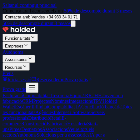
Saltar al contingut principal
Comença ara i aconsegueix un
50% de descompte durant 3 mesos
Contacta amb Vendes +34 930 34 01 71
50% de descompte durant 3 mesos
Funcionalitats
Empreses
Autònoms
Assessories
Recursos
Preus
Inicia sessió
Reserva demo
Prova gratis
Prova gratis
Facturació
Comptabilitat
Tresoreria
Equip / RR. HH.
Inventari i
fabricació
CRM
Projectes
Nòmines
Integracions
TPV
Holded
Wallet
Escàner il·limitat
Comptabilitat IA
Conciliació bancària
Totes
les funcionalitats
Agències
Internet i Software
Serveis
professionals
Distribució
Retail
E-
commerce
Construcció
Fabricació
Hostaleria
Start-
ups
Pimes
Despatxos
Associacions
Veure tots els
sectors
Autònoms
Solucions per a assessories
IA per a