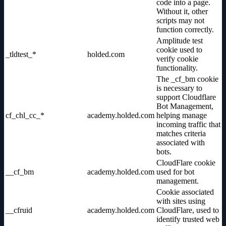
code into a page.
Without it, other
scripts may not
function correctly.
Amplitude test
cookie used to
_tldtest_*
holded.com
verify cookie
functionality.
The _cf_bm cookie
is necessary to
support Cloudflare
Bot Management,
cf_chl_cc_*
academy.holded.com
helping manage
incoming traffic that
matches criteria
associated with
bots.
CloudFlare cookie
__cf_bm
academy.holded.com
used for bot
management.
Cookie associated
with sites using
__cfruid
academy.holded.com
CloudFlare, used to
identify trusted web