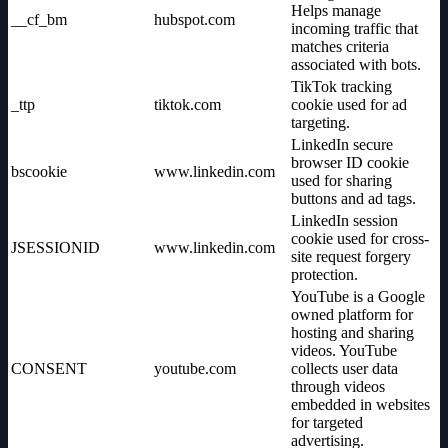
Helps manage
__cf_bm
hubspot.com
incoming traffic that
matches criteria
associated with bots.
TikTok tracking
_ttp
tiktok.com
cookie used for ad
targeting.
LinkedIn secure
browser ID cookie
bscookie
www.linkedin.com
used for sharing
buttons and ad tags.
LinkedIn session
cookie used for cross-
JSESSIONID
www.linkedin.com
site request forgery
protection.
YouTube is a Google
owned platform for
hosting and sharing
videos. YouTube
CONSENT
youtube.com
collects user data
through videos
embedded in websites
for targeted
advertising.