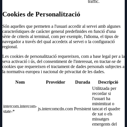
traffic.
Cookies de Personalització
Són aquelles que permeten a l'usuari accedir al servei amb algunes
característiques de caràcter general predefinides en funció d'una
sèrie de criteris al terminal, com per exemple, l'idioma, el tipus de
navegador a través del qual accedeix al servei o la configuració
regional.
Les cookies de personalització requereixen, com a base legal per a la
seva activació i ús, del consentiment de l'interessat, en tractar-se de
cookies que requereixen el tractament de dades personals subjectes a
la normativa europea i nacional de privacitat de les dades.
Nom
Proveïdor
Durada
Descripció
Utilitzada per
recordar si
l'usuari ha
minimitzat o
intercom.intercom-
js.intercomcdn.com
Persistent
tancat el quadre
state-*
de xat o els
missatges
emergents del