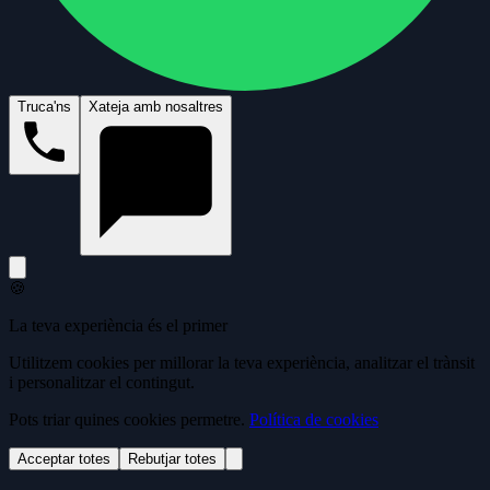
Truca'ns
Xateja amb nosaltres
🍪
La teva experiència és el primer
Utilitzem cookies per millorar la teva experiència, analitzar el trànsit
i personalitzar el contingut.
Pots triar quines cookies permetre.
Política de cookies
Acceptar totes
Rebutjar totes