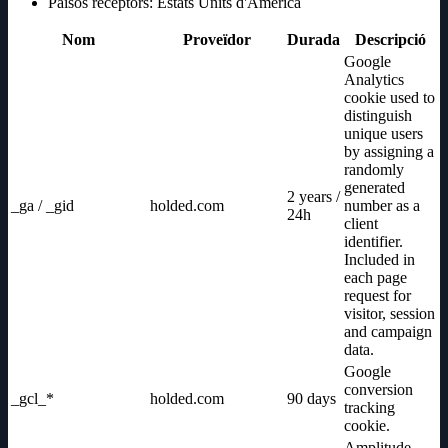
Països receptors: Estats Units d'Amèrica
Nom
Proveïdor
Durada
Descripció
Google
Analytics
cookie used to
distinguish
unique users
by assigning a
randomly
generated
2 years /
_ga / _gid
holded.com
number as a
24h
client
identifier.
Included in
each page
request for
visitor, session
and campaign
data.
Google
conversion
_gcl_*
holded.com
90 days
tracking
cookie.
Amplitude