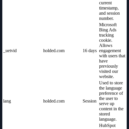
current
timestamp,
and session
number.
Microsoft
Bing Ads
tracking
cookie.
Allows
_uetvid
holded.com
16 days
engagement
with users that
have
previously
visited our
website.
Used to store
the language
preference of
the user to
lang
holded.com
Session
serve up
content in the
stored
language.
HubSpot