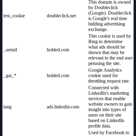
This domain is owned
by Doubleclick
(Google). Doubleclick
test_cookie
doubleclick.net
is Google's real time
bidding advertising
exchange.
This cookie is used by
Bing to determine
what ads should be
_uetsid
holded.com
shown that may be
relevant to the end user
perusing the site.
Google Analytics
_gat_*
holded.com
cookie used for
throttling request rate.
Connected with
LinkedIn's marketing
services that enable
website owners to gain
lang
ads.linkedin.com
insight into types of
users on their site
based on LinkedIn
profile data.
Used by Facebook to