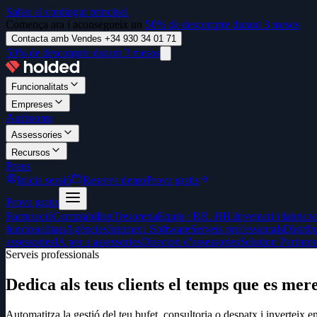
Saltar al contingut principal
Comença ara i aconsegueix un
50% de descompte durant 3 mesos
Contacta amb Vendes +34 930 34 01 71
50% de descompte durant 3 mesos
Funcionalitats
Empreses
Autònoms
Assessories
Recursos
Preus
Inicia sessió
Reserva demo
Prova gratis
Prova gratis
Facturació
Comptabilitat
Tresoreria
Equip / RR. HH.
Inventari i fabrica
funcionalitats
Agències
Internet i Software
Serveis professionals
Distrib
assessories
IA per a assessories
Directori d'assessories
Solution Partners
Serveis professionals
Dedica als teus clients el temps que es mer
Automatitza la gestió del teu bufet, consultoria o despatx i inverteix en