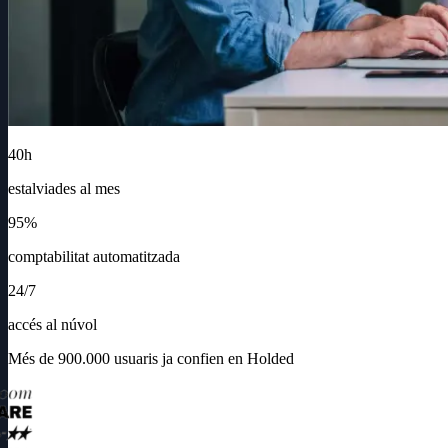
40h
estalviades al mes
95%
comptabilitat automatitzada
24/7
accés al núvol
Més de 900.000 usuaris ja confien en Holded