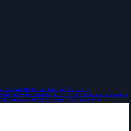
itat
Comptabilitat IA
Conciliació bancària
Totes les
espatxos
Associacions
Veure tots els sectors
Autònoms
Solucions per a
erifactu
Casos d'èxit
Holded magazine
Observatori
Preus