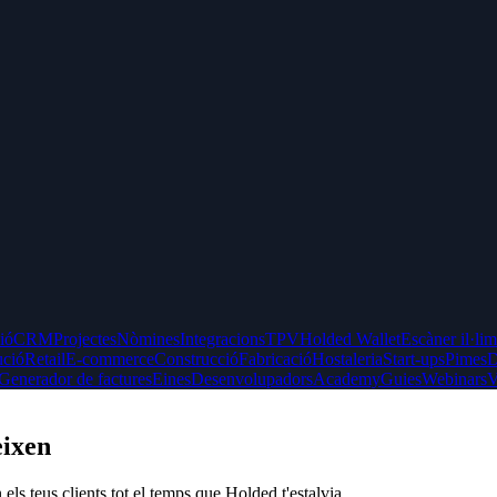
ció
CRM
Projectes
Nòmines
Integracions
TPV
Holded Wallet
Escàner il·lim
ució
Retail
E-commerce
Construcció
Fabricació
Hostaleria
Start-ups
Pimes
D
Generador de factures
Eines
Desenvolupadors
Academy
Guies
Webinars
V
eixen
 els teus clients tot el temps que Holded t'estalvia.