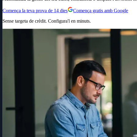
Comença la teva prova de 14 dies
Comença gratis amb Google
Sense targeta de crèdit. Configura'l en minuts.