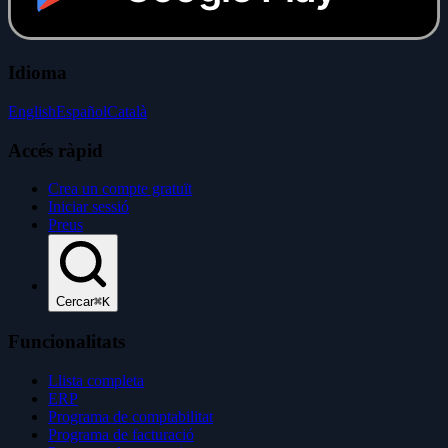
Idioma
English
Español
Català
Accés ràpid
Crea un compte gratuït
Iniciar sessió
Preus
Cercar
⌘K
Funcionalitats
Llista completa
ERP
Programa de comptabilitat
Programa de facturació