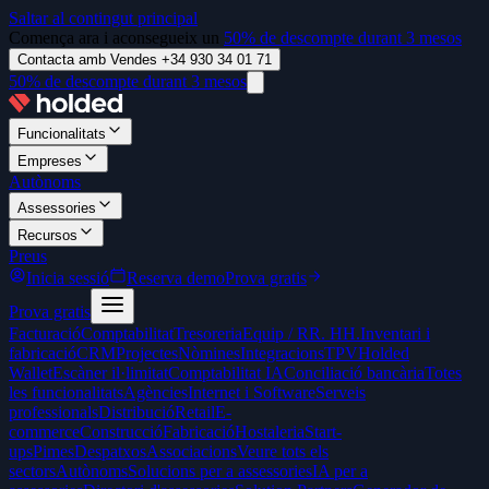
Saltar al contingut principal
Comença ara i aconsegueix un
50% de descompte durant 3 mesos
Contacta amb Vendes +34 930 34 01 71
50% de descompte durant 3 mesos
Funcionalitats
Empreses
Autònoms
Assessories
Recursos
Preus
Inicia sessió
Reserva demo
Prova gratis
Prova gratis
Facturació
Comptabilitat
Tresoreria
Equip / RR. HH.
Inventari i
fabricació
CRM
Projectes
Nòmines
Integracions
TPV
Holded
Wallet
Escàner il·limitat
Comptabilitat IA
Conciliació bancària
Totes
les funcionalitats
Agències
Internet i Software
Serveis
professionals
Distribució
Retail
E-
commerce
Construcció
Fabricació
Hostaleria
Start-
ups
Pimes
Despatxos
Associacions
Veure tots els
sectors
Autònoms
Solucions per a assessories
IA per a