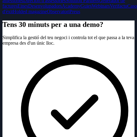
assessories
Directori d'assessories
Solution Partners
Generador de
factures
Eines
Desenvolupadors
Academy
Guies
Webinars
Verifactu
Caso
d'èxit
Holded magazine
Observatori
Preus
Tens 30 minuts per a una demo?
Simplifica la gestió del teu negoci i controla tot el que passa a la teva
empresa des d'un únic lloc.