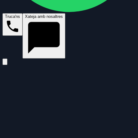
Truca'ns
Xateja amb nosaltres