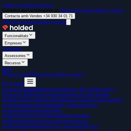
Saltar al contingut principal
Comença ara i aconsegueix un
50% de descompte durant 3 mesos
Contacta amb Vendes +34 930 34 01 71
50% de descompte durant 3 mesos
Funcionalitats
Empreses
Autònoms
Assessories
Recursos
Preus
Inicia sessió
Reserva demo
Prova gratis
Prova gratis
Facturació
Comptabilitat
Tresoreria
Equip / RR. HH.
Inventari i
fabricació
CRM
Projectes
Nòmines
Integracions
TPV
Holded
Wallet
Escàner il·limitat
Comptabilitat IA
Conciliació bancària
Totes
les funcionalitats
Agències
Internet i Software
Serveis
professionals
Distribució
Retail
E-
commerce
Construcció
Fabricació
Hostaleria
Start-
ups
Pimes
Despatxos
Associacions
Veure tots els
sectors
Autònoms
Solucions per a assessories
IA per a