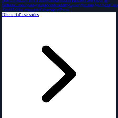
assessories
Directori d'assessories
Solution Partners
Generador de
factures
Eines
Desenvolupadors
Academy
Guies
Webinars
Verifactu
Caso
d'èxit
Holded magazine
Observatori
Preus
Directori d'assessories