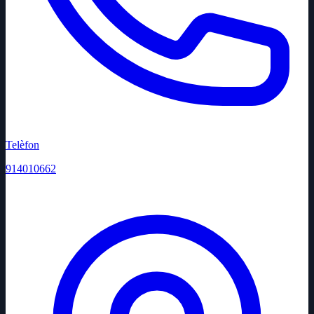
Telèfon
914010662