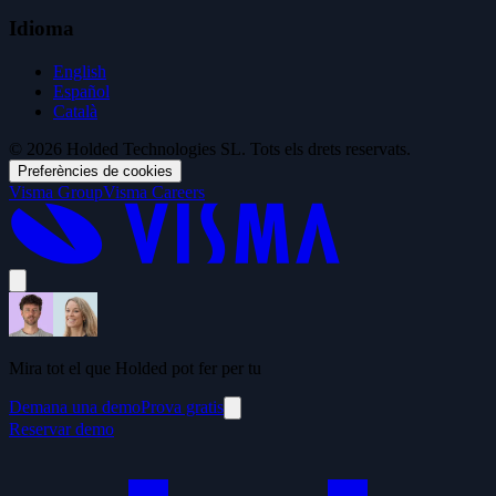
Idioma
English
Español
Català
© 2026 Holded Technologies SL. Tots els drets reservats.
Preferències de cookies
Visma Group
Visma Careers
Mira tot el que Holded pot fer per tu
Demana una demo
Prova gratis
Reservar demo