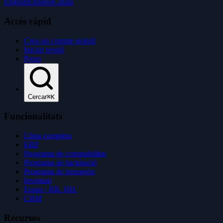
English
Español
Català
Accés ràpid
Crea un compte gratuït
Iniciar sessió
Preus
Cercar
⌘K
Funcionalitats
Llista completa
ERP
Programa de comptabilitat
Programa de facturació
Programa de tresoreria
Inventari
Equip / RR. HH.
CRM
Recursos