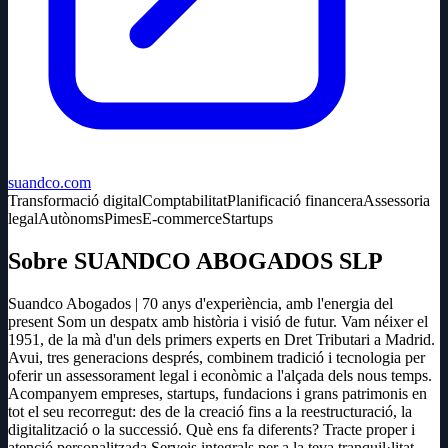
suandco.com
Transformació digital
Comptabilitat
Planificació financera
Assessoria
legal
Autònoms
Pimes
E-commerce
Startups
Sobre SUANDCO ABOGADOS SLP
Suandco Abogados | 70 anys d'experiència, amb l'energia del
present Som un despatx amb història i visió de futur. Vam néixer el
1951, de la mà d'un dels primers experts en Dret Tributari a Madrid.
Avui, tres generacions després, combinem tradició i tecnologia per
oferir un assessorament legal i econòmic a l'alçada dels nous temps.
Acompanyem empreses, startups, fundacions i grans patrimonis en
tot el seu recorregut: des de la creació fins a la reestructuració, la
digitalització o la successió. Què ens fa diferents? Tracte proper i
atenció personalitzada Serveis integrals per a la teva tranquil·litat