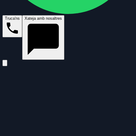
Truca'ns
Xateja amb nosaltres