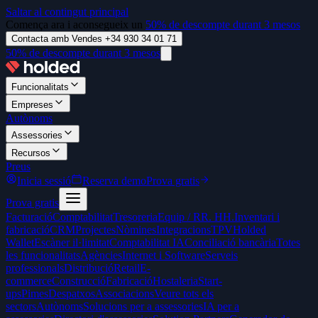
Saltar al contingut principal
Comença ara i aconsegueix un
50% de descompte durant 3 mesos
Contacta amb Vendes +34 930 34 01 71
50% de descompte durant 3 mesos
Funcionalitats
Empreses
Autònoms
Assessories
Recursos
Preus
Inicia sessió
Reserva demo
Prova gratis
Prova gratis
Facturació
Comptabilitat
Tresoreria
Equip / RR. HH.
Inventari i
fabricació
CRM
Projectes
Nòmines
Integracions
TPV
Holded
Wallet
Escàner il·limitat
Comptabilitat IA
Conciliació bancària
Totes
les funcionalitats
Agències
Internet i Software
Serveis
professionals
Distribució
Retail
E-
commerce
Construcció
Fabricació
Hostaleria
Start-
ups
Pimes
Despatxos
Associacions
Veure tots els
sectors
Autònoms
Solucions per a assessories
IA per a