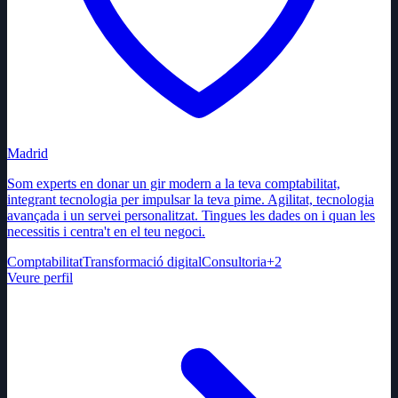
Madrid
Som experts en donar un gir modern a la teva comptabilitat,
integrant tecnologia per impulsar la teva pime. Agilitat, tecnologia
avançada i un servei personalitzat. Tingues les dades on i quan les
necessitis i centra't en el teu negoci.
Comptabilitat
Transformació digital
Consultoria
+
2
Veure perfil