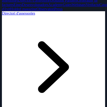
assessories
Directori d'assessories
Solution Partners
Generador de
factures
Eines
Desenvolupadors
Academy
Guies
Webinars
Verifactu
Caso
d'èxit
Holded magazine
Observatori
Preus
Directori d'assessories