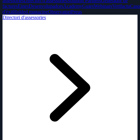
assessories
Directori d'assessories
Solution Partners
Generador de
factures
Eines
Desenvolupadors
Academy
Guies
Webinars
Verifactu
Caso
d'èxit
Holded magazine
Observatori
Preus
Directori d'assessories