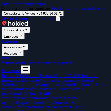
Saltar al contingut principal
Comença ara i aconsegueix un
50% de descompte durant 3 mesos
Contacta amb Vendes +34 930 34 01 71
50% de descompte durant 3 mesos
Funcionalitats
Empreses
Autònoms
Assessories
Recursos
Preus
Inicia sessió
Reserva demo
Prova gratis
Prova gratis
Facturació
Comptabilitat
Tresoreria
Equip / RR. HH.
Inventari i
fabricació
CRM
Projectes
Nòmines
Integracions
TPV
Holded
Wallet
Escàner il·limitat
Comptabilitat IA
Conciliació bancària
Totes
les funcionalitats
Agències
Internet i Software
Serveis
professionals
Distribució
Retail
E-
commerce
Construcció
Fabricació
Hostaleria
Start-
ups
Pimes
Despatxos
Associacions
Veure tots els
sectors
Autònoms
Solucions per a assessories
IA per a